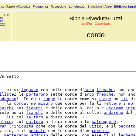
ice
|
Parole
:
Alfabetica
-
Frequenza
-
Rovesciate
-
Lunghezza
-
Statistiche
|
Aiuto
|
Biblioteca Intra
[
«
»
]
ato
Bibbia Riveduta/Luzzi
ate
IntraText - Concordanze
erete
corde
Versetto
   mi si 
legasse
 con sette 
corde
 d'
arco
fresche
, non anco
ilistei
 le 
portarono
 sette 
corde
 d'
arco
fresche
, non anco
addosso
!' Ed egli 
ruppe
 le 
corde
 come si 
rompe
 un 
fil
 di

   la 
corda
; ne 
misurò
 due 
corde
 per farli 
mettere
 a 
mor
sacchi
 sui 
fianchi
 e delle 
corde
 al collo e 
usciamo
inco
intorno ai 
fianchi
 e delle 
corde
 al collo, 
andarono
 dal 
   lui col 
saltèro
 a dieci 
corde
. ~

ntico
; sul 
saltèro
 a dieci 
corde
 a te 
salmeggerò
, ~

ran
 l'
iniquità
 come con le 
corde
 del vizio, e il 
peccato
vizio, e il 
peccato
 con le 
corde
 d'un 
cocchio
,

  
metteranno
addosso
 delle 
corde
, con esse ti si 
legherà