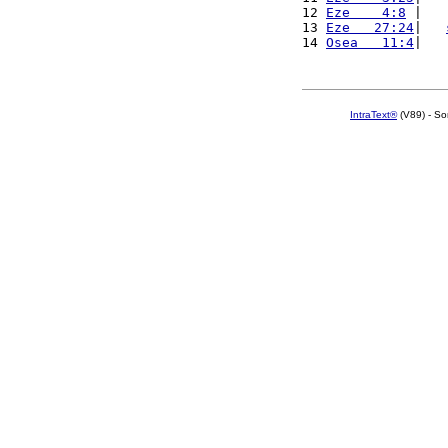
12 
Eze    4:8
 |   
13 
Eze   27:24
|   
14 
Osea   11:4
|   
IntraText®
(V89) - So