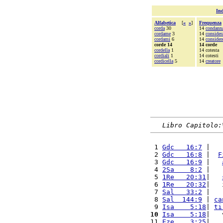
Ind
Alfabetica
[
«
»
]
Frequenza
corda
30
14
condann
cordame
3
14
consider
cordami
6
14
consider
corde 14
14 corde
cordella
1
14 cotesta
cordiali
1
14 cotesti
cordicella
5
14
creatore
Libro Capitolo:
 1 
Gdc   16:7
 |   
 2 
Gdc   16:8
 |  
F
 3 
Gdc   16:9
 |   
 4 
2Sa    8:2
 |   
 5 
1Re   20:31
|   
 6 
1Re   20:32
|   
 7 
Sal   33:2
 |   
 8 
Sal  144:9
 | 
ca
 9 
Isa    5:18
| 
ti
10
Isa    5:18
|   
11 
Eze    3:25
|   