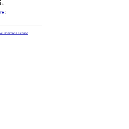
i

re
ive Commons License