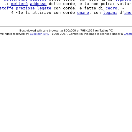
  ti 
metterò
addosso
 delle 
corde
, e tu non potrai voltart
stoffe
preziose
legate
 con 
corde
, e fatte di 
cedro
. ~

     4 ~Io li attiravo con 
corde
umane
, con 
legami
 d'
amo
Best viewed with any browser at 800x600 or 768x1024 on Tablet PC
me rights reserved by
EuloTech SRL
- 1996-2007. Content in this page is licensed under a
Creat