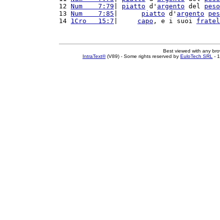
12 
Num    7:79
| 
piatto
 d'
argento
 del 
peso
13 
Num    7:85
|      
piatto
 d'
argento
pes
14 
1Cro   15:7
|     
capo
, e i suoi 
fratel
Best viewed with any br
IntraText®
(V89) - Some rights reserved by
EuloTech SRL
- 1