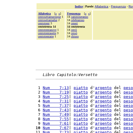
Indice
|
Parole
:
Alfabetica
-
Frequenza
-
Ro
Alfabetica
[
«
»
]
Frequenza
[
«
»
]
centosettantacinque
1
14
cammineranno
centosettantadue
2
14
celebrarono
centotrent
3
14
ceneri
centotrenta 14
14 centotrenta
centotrentanove
1
14
cercò
centotrentasette
3
14
cessò
centotrentatre
1
14
chiuso
Libro Capitolo:Versetto
 1 
Num    7:13
| 
piatto
 d'
argento
 del 
peso
 2 
Num    7:19
| 
piatto
 d'
argento
 del 
peso
 3 
Num    7:25
| 
piatto
 d'
argento
 del 
peso
 4 
Num    7:31
| 
piatto
 d'
argento
 del 
peso
 5 
Num    7:37
| 
piatto
 d'
argento
 del 
peso
 6 
Num    7:43
| 
piatto
 d'
argento
 del 
peso
 7 
Num    7:49
| 
piatto
 d'
argento
 del 
peso
 8 
Num    7:55
| 
piatto
 d'
argento
 del 
peso
 9 
Num    7:61
| 
piatto
 d'
argento
 del 
peso
10
Num    7:67
| 
piatto
 d'
argento
 del 
peso
11 
Num    7:73
| 
piatto
 d'
argento
 del 
peso