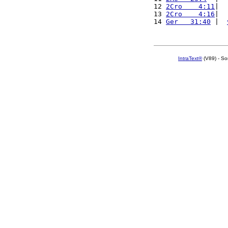
12 
2Cro    4:11
|  
13 
2Cro    4:16
|  
14 
Ger   31:40
 |  
IntraText®
(V89) - So