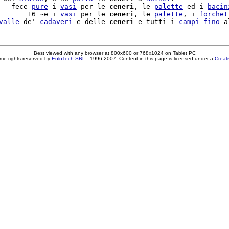
   fece 
pure
 i 
vasi
 per le 
ceneri
, le 
palette
 ed i 
bacin
       16 ~e i 
vasi
 per le 
ceneri
, le 
palette
, i 
forchet
valle
 de' 
cadaveri
 e delle 
ceneri
 e tutti i 
campi
fino
Best viewed with any browser at 800x600 or 768x1024 on Tablet PC
me rights reserved by
EuloTech SRL
- 1996-2007. Content in this page is licensed under a
Creat