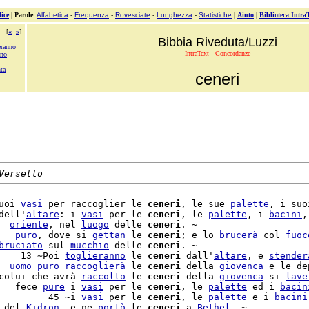
ice
|
Parole
:
Alfabetica
-
Frequenza
-
Rovesciate
-
Lunghezza
-
Statistiche
|
Aiuto
|
Biblioteca Intra
[
«
»
]
Bibbia Riveduta/Luzzi
ranno
IntraText - Concordanze
ono
nta
ceneri
Versetto
uoi 
vasi
 per raccoglier le 
ceneri
, le sue 
palette
, i suoi
dell'
altare
: i 
vasi
 per le 
ceneri
, le 
palette
, i 
bacini
,
  
oriente
, nel 
luogo
 delle 
ceneri
. ~

   
puro
, dove si 
gettan
 le 
ceneri
; e lo 
brucerà
 col 
fuoc
bruciato
 sul 
mucchio
 delle 
ceneri
. ~

    13 ~Poi 
toglieranno
 le 
ceneri
 dall'
altare
, e 
stender
  
uomo
puro
raccoglierà
 le 
ceneri
 della 
giovenca
 e le de
colui che avrà 
raccolto
 le 
ceneri
 della 
giovenca
 si 
lave
   fece 
pure
 i 
vasi
 per le 
ceneri
, le 
palette
 ed i 
bacin
         45 ~i 
vasi
 per le 
ceneri
, le 
palette
 e i 
bacini
 del 
Kidron
, e ne 
portò
 le 
ceneri
 a 
Bethel
. ~
