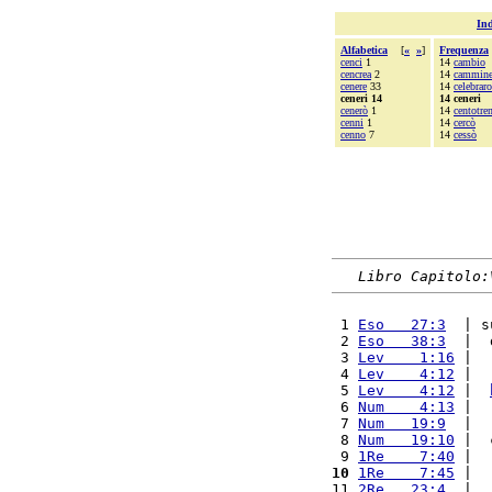
Ind
Alfabetica
[
«
»
]
Frequenza
cenci
1
14
cambio
cencrea
2
14
cammine
cenere
33
14
celebrar
ceneri 14
14 ceneri
cenerò
1
14
centotre
cenni
1
14
cercò
cenno
7
14
cessò
Libro Capitolo:
 1 
Eso   27:3
  | s
 2 
Eso   38:3
  |  
 3 
Lev    1:16
 |  
 4 
Lev    4:12
 |  
 5 
Lev    4:12
 |  
 6 
Num    4:13
 |  
 7 
Num   19:9
  |  
 8 
Num   19:10
 |  
 9 
1Re    7:40
 |  
10
1Re    7:45
 |  
11 
2Re   23:4
  |  