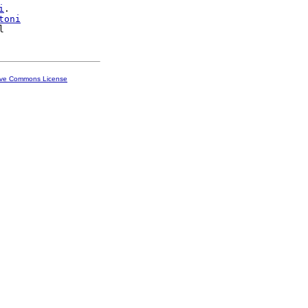
i
.

toni
ive Commons License