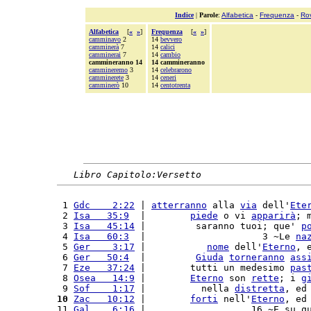
Indice
|
Parole
:
Alfabetica
-
Frequenza
-
Ro
Alfabetica
[
«
»
]
Frequenza
[
«
»
]
camminavo
2
14
bevvero
camminerà
7
14
calici
camminerai
7
14
cambio
cammineranno 14
14 cammineranno
cammineremo
3
14
celebrarono
camminerete
3
14
ceneri
camminerò
10
14
centotrenta
Libro Capitolo:Versetto
 1 
Gdc    2:22
 | 
atterranno
 alla 
via
 dell'
Ete
 2 
Isa   35:9
  |        
piede
 o vi 
apparirà
; 
 3 
Isa   45:14
 |         saranno tuoi; que' 
p
 4 
Isa   60:3
  |                     3 ~Le 
na
 5 
Ger    3:17
 |           
nome
 dell'
Eterno
, 
 6 
Ger   50:4
  |         
Giuda
torneranno
ass
 7 
Eze   37:24
 |        tutti un medesimo 
pas
 8 
Osea   14:9
 |        
Eterno
 son 
rette
; i 
g
 9 
Sof    1:17
 |          nella 
distretta
, ed
10
Zac   10:12
 |        
forti
 nell'
Eterno
, ed
11 
Gal    6:16
 |                   16 ~E su q