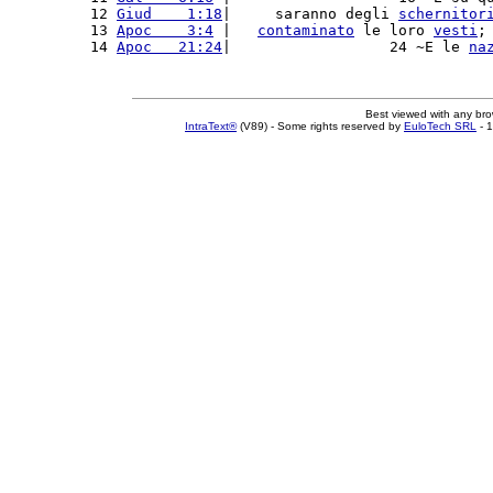
12 
Giud    1:18
|     saranno degli 
schernitor
13 
Apoc    3:4
 |   
contaminato
 le loro 
vesti
;
14 
Apoc   21:24
|                  24 ~E le 
na
Best viewed with any br
IntraText®
(V89) - Some rights reserved by
EuloTech SRL
- 1