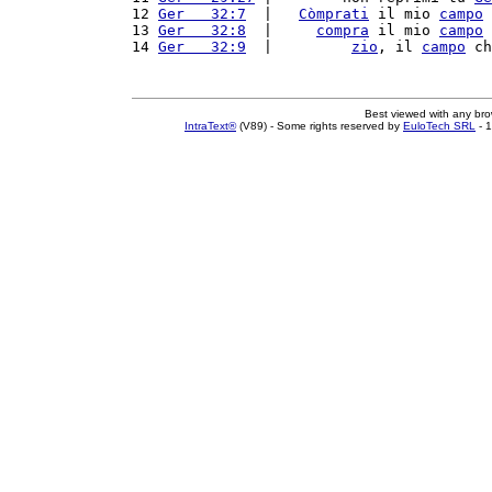
12 
Ger   32:7
  |   
Còmprati
 il mio 
campo
 
13 
Ger   32:8
  |     
compra
 il mio 
campo
 
14 
Ger   32:9
  |         
zio
, il 
campo
 ch
Best viewed with any br
IntraText®
(V89) - Some rights reserved by
EuloTech SRL
- 1