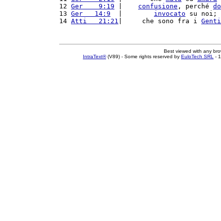
12 
Ger    9:19
 |    
confusione
, perché 
do
13 
Ger   14:9
  |        
invocato
 su noi; 
14 
Atti   21:21
|     che sono fra i 
Genti
Best viewed with any br
IntraText®
(V89) - Some rights reserved by
EuloTech SRL
- 1