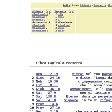
Indice
|
Parole
:
Alfabetica
-
Frequenza
-
Ro
Alfabetica
[
«
»
]
Frequenza
[
«
»
]
abbandonandosi
3
15
zolfo
abbandonano
7
15
zoppo
abbandonar
2
14 67
abbandonare 14
14 abbandonare
abbandonarli
1
14
abbandonerò
abbandonarlo
2
14
abitata
abbandonarmi
5
14
abitato
Libro Capitolo:Versetto
 1 
Deu   12:19
 |     
vivrai
 nel tuo 
paese
 2 
Gios   24:16
|       e 
disse
: `
Lungi
 da
 3 
Neh   10:39
 |        
c'
impegnammo
 così
 4 
Est    8:11
 |         che li assalisse
 5 
Giob   36:10
|    
ammonimenti
, e li 
eso
 6 
Sal   27:9
  |         non mi 
lasciare
,
 7 
Sal  138:8
  |  
Eterno
, 
dura
 in 
perpetu
 8 
Sal  141:8
  | 
Signore
; in te mi 
rifugi
 9 
Prov    4:6
 |                         
10
Prov   27:10
|                        1
11 
Ger    2:19
 |       che 
mala
 ed 
amara
 