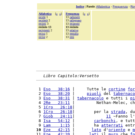
Indice
|
Parole
:
Alfabetica
-
Frequenza
-
Ro
Alfabetica
[
«
»
]
Frequenza
[
«
»
]
recide
1
13
radunerò
reciderà
2
13
rallegrano
recinti
3
13
recarono
recinto 13
13 recinto
recipienti
2
13
relative
recisa
1
13
remalia
recise
2
13
reni
Libro Capitolo:Versetto
 1 
Eso   38:16
 |     Tutte le 
cortine
for
 2 
Eso   38:20
 |     
piuoli
 del 
tabernaco
 3 
Eso   38:31
 | 
tabernacolo
 e tutti i 
pi
 4 
2Re   23:11
 |         Nethan-Melec, ch
 5 
1Cro   26:18
|                         
 6 
1Cro   26:18
|        per la 
strada
, du
 7 
Giob   24:11
|             
11
 ~Fanno l'
 8 
Isa   54:12
 |        
carbonchi
, e tutt
 9 
Lam    1:15
 |        ha 
atterrati
 entr
10
Eze   42:15
 |       
lato
 d'
oriente
 e 
m
11 
Eze   42:20
 |      
lati
 il 
muro
 che 
fo