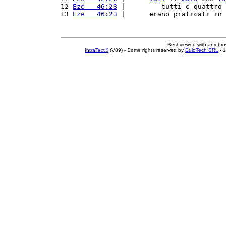
12 
Eze   46:23
 |         tutti e quattro 
13 
Eze   46:23
 |      erano praticati in 
Best viewed with any br
IntraText®
(V89) - Some rights reserved by
EuloTech SRL
- 1