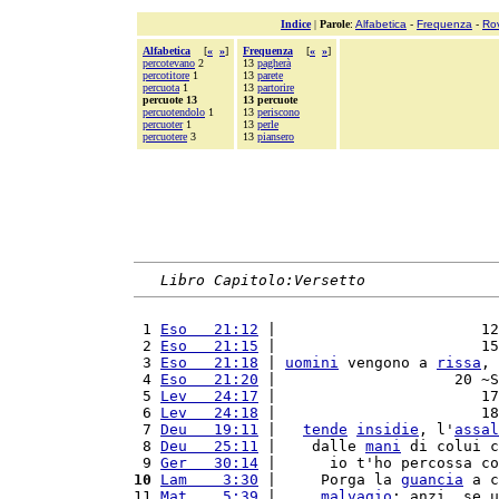
Indice
|
Parole
:
Alfabetica
-
Frequenza
-
Ro
Alfabetica
[
«
»
]
Frequenza
[
«
»
]
percotevano
2
13
pagherà
percotitore
1
13
parete
percuota
1
13
partorire
percuote 13
13 percuote
percuotendolo
1
13
periscono
percuoter
1
13
perle
percuotere
3
13
piansero
Libro Capitolo:Versetto
 1 
Eso   21:12
 |                       12
 2 
Eso   21:15
 |                       15
 3 
Eso   21:18
 | 
uomini
 vengono a 
rissa
, 
 4 
Eso   21:20
 |                    20 ~S
 5 
Lev   24:17
 |                       17
 6 
Lev   24:18
 |                       18
 7 
Deu   19:11
 |   
tende
insidie
, l'
assal
 8 
Deu   25:11
 |    dalle 
mani
 di colui c
 9 
Ger   30:14
 |      io t'ho percossa co
10
Lam    3:30
 |     Porga la 
guancia
 a c
11 
Mat    5:39
 |     
malvagio
; anzi, se u