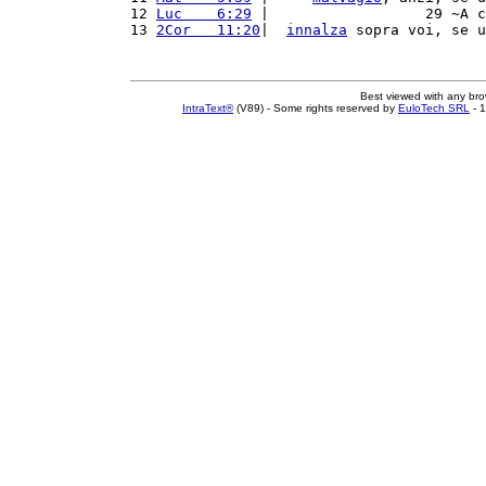
12 
Luc    6:29
 |                  29 ~A c
13 
2Cor   11:20
|  
innalza
 sopra voi, se u
Best viewed with any br
IntraText®
(V89) - Some rights reserved by
EuloTech SRL
- 1