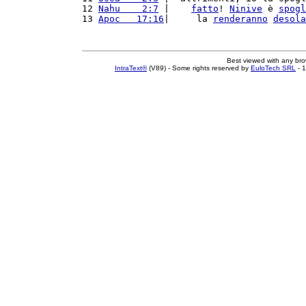
12 
Nahu    2:7
 |    
fatto
! 
Ninive
 è 
spogl
13 
Apoc   17:16
|     la 
renderanno
desola
Best viewed with any br
IntraText®
(V89) - Some rights reserved by
EuloTech SRL
- 1