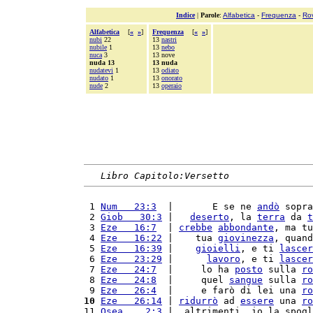
Indice
|
Parole
:
Alfabetica
-
Frequenza
-
Ro
Alfabetica
[
«
»
]
Frequenza
[
«
»
]
nubi
22
13
nastri
nubile
1
13
nebo
nuca
3
13 nove
nuda 13
13 nuda
nudatevi
1
13
odiato
nudato
1
13
onorato
nude
2
13
operaio
Libro Capitolo:Versetto
 1 
Num   23:3
  |       E se ne 
andò
 sopra
 2 
Giob   30:3
 |   
deserto
, la 
terra
 da 
t
 3 
Eze   16:7
  | 
crebbe
abbondante
, ma tu
 4 
Eze   16:22
 |    tua 
giovinezza
, quand
 5 
Eze   16:39
 |    
gioielli
, e ti 
lascer
 6 
Eze   23:29
 |      
lavoro
, e ti 
lascer
 7 
Eze   24:7
  |     lo ha 
posto
 sulla 
ro
 8 
Eze   24:8
  |     quel 
sangue
 sulla 
ro
 9 
Eze   26:4
  |     e farò di lei una 
ro
10
Eze   26:14
 | 
ridurrò
 ad 
essere
 una 
ro
11 
Osea    2:3
 |  altrimenti, io la spogl