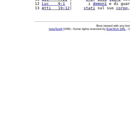
12 
Luc    9:1
  |       i 
demonî
 e di guar
13 
Atti   19:12
|     
stati
 sul suo 
corpo
,
Best viewed with any br
IntraText®
(V89) - Some rights reserved by
EuloTech SRL
- 1