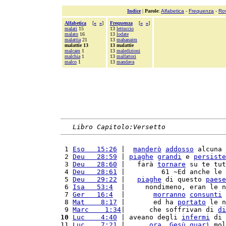
Indice
|
Parole
:
Alfabetica
-
Frequenza
-
Ro
Alfabetica
[
«
»
]
Frequenza
[
«
»
]
malati
15
13
lettuccio
malato
16
13
lodate
malattia
21
13
mahanaim
malattie 13
13 malattie
malcam
1
13
maledizioni
malchia
1
13
malfattori
malco
1
13
mandava
Libro Capitolo:Versetto
 1 
Eso   15:26
 |  
manderò
addosso
 alcuna 
 2 
Deu   28:59
 | 
piaghe
grandi
 e 
persiste
 3 
Deu   28:60
 |   farà 
tornare
 su te tut
 4 
Deu   28:61
 |         61 ~Ed anche le 
 5 
Deu   29:22
 |   
piaghe
 di questo 
paese
 6 
Isa   53:4
  |     nondimeno, eran le n
 7 
Ger   16:4
  |       
morranno
consunti
 
 8 
Mat    8:17
 |       ed ha 
portato
 le n
 9 
Marc    1:34
|      che soffrivan di 
di
10
Luc    4:40
 | aveano degli 
infermi
 di 
11 
Luc    7:21
 |      
ora
, 
Gesù
guarì
 mol