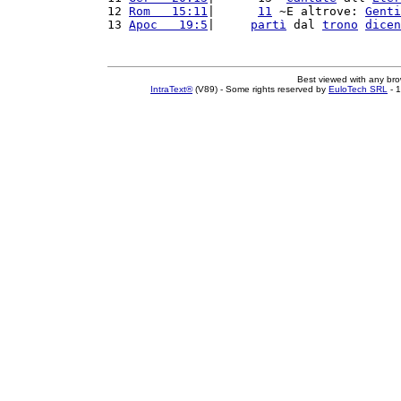
12 
Rom   15:11
|      
11
 ~E altrove: 
Genti
13 
Apoc   19:5
|     
partì
 dal 
trono
dicen
Best viewed with any br
IntraText®
(V89) - Some rights reserved by
EuloTech SRL
- 1