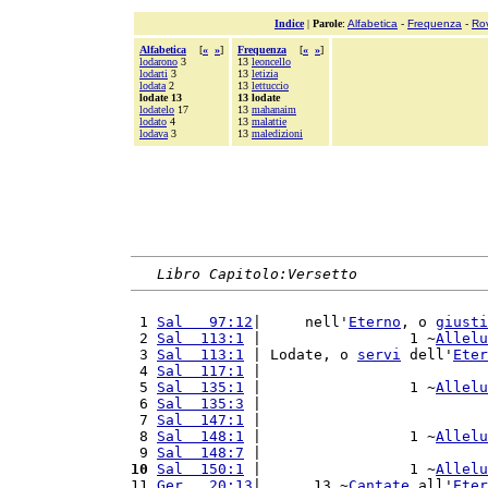
Indice
|
Parole
:
Alfabetica
-
Frequenza
-
Ro
Alfabetica
[
«
»
]
Frequenza
[
«
»
]
lodarono
3
13
leoncello
lodarti
3
13
letizia
lodata
2
13
lettuccio
lodate 13
13 lodate
lodatelo
17
13
mahanaim
lodato
4
13
malattie
lodava
3
13
maledizioni
Libro Capitolo:Versetto
 1 
Sal   97:12
|     nell'
Eterno
, o 
giusti
 2 
Sal  113:1
 |                 1 ~
Allelu
 3 
Sal  113:1
 | Lodate, o 
servi
 dell'
Eter
 4 
Sal  117:1
 |                          
 5 
Sal  135:1
 |                 1 ~
Allelu
 6 
Sal  135:3
 |                          
 7 
Sal  147:1
 |                          
 8 
Sal  148:1
 |                 1 ~
Allelu
 9 
Sal  148:7
 |                          
10
Sal  150:1
 |                 1 ~
Allelu
11 
Ger   20:13
|      13 ~
Cantate
 all'
Eter