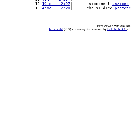
12 
1Gio    2:27
|       siccome l'
unzione
 
13 
Apoc    2:20
|      che si dice 
profete
Best viewed with any br
IntraText®
(V89) - Some rights reserved by
EuloTech SRL
- 1