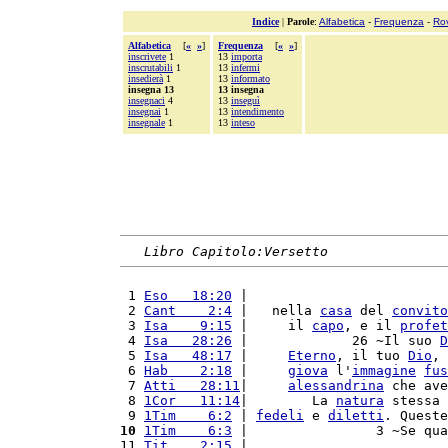
Indice
|
Parole
:
Alfabetica
-
Frequenza
-
Ro
Alfabetica
[
«
»
]
Frequenza
[
«
»
]
inscrivete
1
13
importa
inscrutabili
1
13
infermi
insedierà
1
13
informato
insegna 13
13 insegna
insegnaci
4
13
inseguì
insegnai
1
13
intendimento
insegnale
1
13
inteso
Libro Capitolo:Versetto
 1 
Eso   18:20
 |                         
 2 
Cant    2:4
 |   nella 
casa
 del 
convito
 3 
Isa    9:15
 |     il 
capo
, e il 
profet
 4 
Isa   28:26
 |             26 ~Il suo 
D
 5 
Isa   48:17
 |     
Eterno
, il tuo 
Dio
, 
 6 
Hab    2:18
 |     
giova
 l'
immagine
fus
 7 
Atti   28:11
|     
alessandrina
 che ave
 8 
1Cor   11:14
|        La 
natura
 stessa 
 9 
1Tim    6:2
 | 
fedeli
 e 
diletti
. Queste
10
1Tim    6:3
 |                3 ~Se qua
11 
Tit    2:15
 |                         