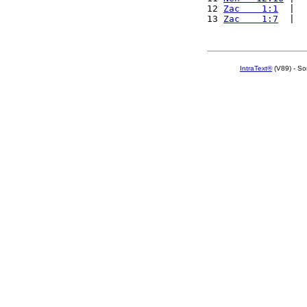
12 
Zac    1:1
  |  
13 
Zac    1:7
  |  
IntraText®
(V89) - So