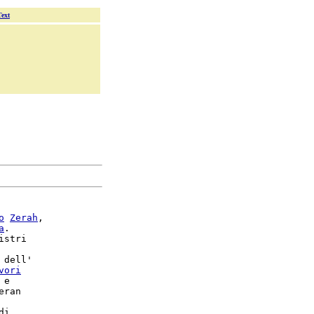
Text
o
Zerah
,

a
.

istri

 dell'

vori
 e

i
