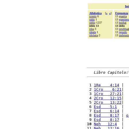
Ind
Alfabetica
[
«
»
]
Frequenza
iconio
6
13
guarita
iddii
1
13
guerriero
iddio
1237
13
hushai
iddo 13
13 iddo
idea
3
13
ierubbaa
ideala
1
13
ignudo
idolatra
2
13
imbrunir
Libro Capitolo:
 1 
1Re    4:14
 |  
 2 
1Cro    6:21
|  
 3 
1Cro   27:21
|  
 4 
2Cro   12:15
|  
 5 
2Cro   13:22
|  
 6 
Esd    5:1
  |  
 7 
Esd    6:14
 |  
 8 
Esd    8:17
 | 
o
 9 
Esd    8:17
 |  
10
Neh   12:4
  |  
11 
Neh   12:16
 |  