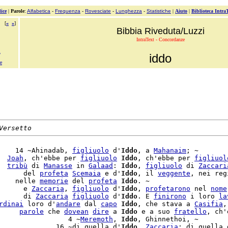
ice
|
Parole
:
Alfabetica
-
Frequenza
-
Rovesciate
-
Lunghezza
-
Statistiche
|
Aiuto
|
Biblioteca Intra
[
«
»
]
Bibbia Riveduta/Luzzi
IntraText - Concordanze
l
iddo
e
Versetto
    14 ~Ahinadab, 
figliuolo
 d'
Iddo
, a 
Mahanaim
; ~

  
Joah
, ch'ebbe per 
figliuolo
Iddo
, ch'ebbe per 
figliuol
  
tribù
 di 
Manasse
 in 
Galaad
: 
Iddo
, 
figliuolo
 di 
Zaccari
      del 
profeta
Scemaia
 e d'
Iddo
, il 
veggente
, nei reg
    nelle 
memorie
 del 
profeta
Iddo
. ~

      e 
Zaccaria
, 
figliuolo
 d'
Iddo
, 
profetarono
 nel 
nome
      di 
Zaccaria
figliuolo
 d'
Iddo
. E 
finirono
 i loro 
la
rdinai
 loro d'
andare
 dal 
capo
Iddo
, che stava a 
Casifia
,
     
parole
 che 
dovean
dire
 a 
Iddo
 e a suo 
fratello
                 4 ~
Meremoth
, 
Iddo
, Ghinnethoi, ~

              16 ~di quella d'
Iddo
, 
Zaccaria
; di quella d