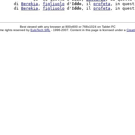
      di 
Berekia
, 
figliuolo
 d'
Iddo
, il 
profeta
, in quest
      di 
Berekia
, 
figliuolo
 d'
Iddo
, il 
profeta
, in quest
Best viewed with any browser at 800x600 or 768x1024 on Tablet PC
me rights reserved by
EuloTech SRL
- 1996-2007. Content in this page is licensed under a
Creat