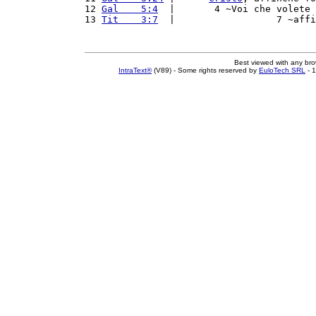
12 
Gal    5:4
  |       4 ~Voi che volete 
13 
Tit    3:7
  |                  7 ~affi
Best viewed with any br
IntraText®
(V89) - Some rights reserved by
EuloTech SRL
- 1