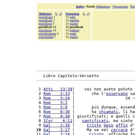
Indice
|
Parole
:
Alfabetica
-
Frequenza
-
Ro
Alfabetica
[
«
»
]
Frequenza
[
«
»
]
giustificarsi
1
13
gallo
giustificarti
1
13
gazzella
giustificata
5
13
giacere
giustificati 13
13 giustificati
giustificato
14
13
gradisce
giustificazione
4
13
grado
giustificherà
1
13
guarita
Libro Capitolo:Versetto
 1 
Atti   13:39
|    voi non avete potuto 
 2 
Rom    2:13
 |       che l'
osservano
 sa
 3 
Rom    3:24
 |                     24 ~
 4 
Rom    5:1
  |                         
 5 
Rom    5:9
  |       più dunque, essend
 6 
Rom    8:30
 |       ha 
chiamati
, li ha
 7 
Rom    8:30
 | giustificati; e quelli c
 8 
1Cor    6:11
|   
santificati
, ma siete 
 9 
Gal    2:16
 |     
Cristo
Gesù
affin
 d'
10
Gal    2:17
 |     Ma se nel 
cercare
 d'
11 
Gal    3:24
 |      
Cristo
, affinché fo