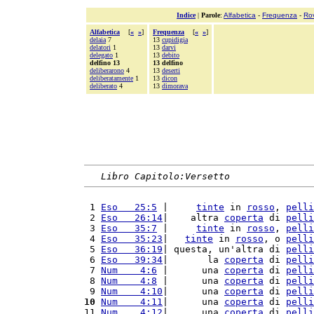
Indice
|
Parole
:
Alfabetica
-
Frequenza
-
Ro
Alfabetica
[
«
»
]
Frequenza
[
«
»
]
delaia
7
13
cupidigia
delatori
1
13
darvi
delegato
1
13
debito
delfino 13
13 delfino
deliberarono
4
13
deserti
deliberatamente
1
13
dicon
deliberato
4
13
dimorava
Libro Capitolo:Versetto
 1 
Eso   25:5
 |     
tinte
 in 
rosso
, 
pelli
 2 
Eso   26:14
|    altra 
coperta
 di 
pelli
 3 
Eso   35:7
 |     
tinte
 in 
rosso
, 
pelli
 4 
Eso   35:23
|   
tinte
 in 
rosso
, o 
pelli
 5 
Eso   36:19
| questa, un'altra di 
pelli
 6 
Eso   39:34
|       la 
coperta
 di 
pelli
 7 
Num    4:6
 |      una 
coperta
 di 
pelli
 8 
Num    4:8
 |      una 
coperta
 di 
pelli
 9 
Num    4:10
|      una 
coperta
 di 
pelli
10
Num    4:11
|      una 
coperta
 di 
pelli
11 
Num    4:12
|      una 
coperta
 di 
pelli