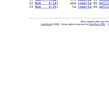
12 
Num    4:14
|      una 
coperta
 di 
pelli
13 
Num    4:25
|       la 
coperta
 di 
pelli
Best viewed with any br
IntraText®
(V89) - Some rights reserved by
EuloTech SRL
- 1