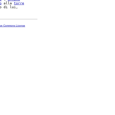
o
 alla 
torre
ive Commons License