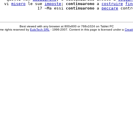
  vi 
misero
 le sue 
imposte
; 
continuarono
 a 
costruire
fin
                17 ~Ma essi 
continuarono
 a 
peccare
Best viewed with any browser at 800x600 or 768x1024 on Tablet PC
me rights reserved by
EuloTech SRL
- 1996-2007. Content in this page is licensed under a
Creat