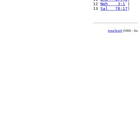
12 
Neh    3:1
 |   
13 
Sal   78:17
|   
IntraText®
(V89) - So