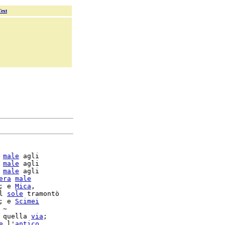
Text
 
male
 agli

 
male
 agli

 
male
 agli

era
male
; e 
Mica
,

l 
sole
 tramontò

; e 
Scimei
 quella 
via
;

e
 l'
antico