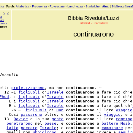
ice
|
Parole
:
Alfabetica
-
Frequenza
-
Rovesciate
-
Lunghezza
-
Statistiche
|
Aiuto
|
Biblioteca Intra
[
«
»
]
na
Bibbia Riveduta/Luzzi
ate
IntraText - Concordanze
amente
arono
continuarono
Versetto
elli 
profetizzarono
, ma non 
continuarono
. ~

  12 ~I 
figliuoli
 d'
Israele
continuarono
 a fare ciò ch'è
Ehud
, i 
figliuoli
 d'
Israele
continuarono
 a fare ciò ch'è
    E i 
figliuoli
 d'
Israele
continuarono
 a fare ciò ch'è
    E i 
figliuoli
 d'
Israele
continuarono
 a fare quel ch'
     26 ~I 
figliuoli
 di 
Dan
continuarono
 il loro 
viaggio
    Così 
passarono
 oltre, e 
continuarono
 il 
viaggio
; e i
  13 ~
Davide
 e la sua 
gente
continuarono
 il loro 
cammino
   
penetrarono
 nel 
paese
, e 
continuarono
 a 
battere
Moab
   
fatto
peccare
Israele
; e 
continuarono
 a 
camminare
 per
   quelli non 
ubbidirono
, e 
continuarono
 invece a 
seguir