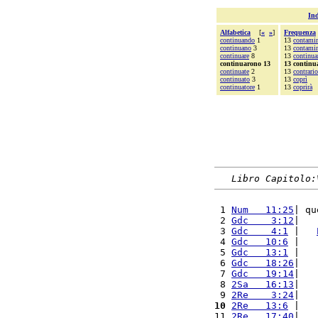
Ind
Alfabetica
[
«
»
]
Frequenza
continuando
1
13
contami
continuano
3
13
contamin
continuare
8
13
continu
continuarono 13
13 continu
continuate
2
13
contrario
continuato
3
13
coprì
continuatore
1
13
coprirà
Libro Capitolo:
 1 
Num   11:25
| qu
 2 
Gdc    3:12
|   
 3 
Gdc    4:1
 |   
 4 
Gdc   10:6
 |   
 5 
Gdc   13:1
 |   
 6 
Gdc   18:26
|   
 7 
Gdc   19:14
|   
 8 
2Sa   16:13
|   
 9 
2Re    3:24
|   
10
2Re   13:6
 |   
11 
2Re   17:40
|   