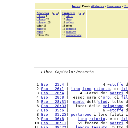
Indice
|
Parole
:
Alfabetica
-
Frequenza
-
Ro
Alfabetica
[
«
»
]
Frequenza
[
«
»
]
colonia
1
13
cilicio
colonna
28
13
cinta
colonne
105
13
collera
color 13
13 color
colore
8
13
concesso
colori
4
13
conoscer
coloro 116
13
consacrazione
Libro Capitolo:Versetto
 1 
Eso   25:4
 |               4 ~
stoffe
 d
 2 
Eso   26:1
 | 
lino
fino
ritorto
, di 
fil
 3 
Eso   26:4
 |     4 ~Farai de' 
nastri
 d
 4 
Eso   28:8
 |  esso; sarà d'
oro
, di 
fil
 5 
Eso   28:31
|  
manto
 dell'
efod
, tutto d
 6 
Eso   28:33
|   farai delle 
melagrane
 d
 7 
Eso   35:6
 |               6 ~
stoffe
 d
 8 
Eso   35:25
| 
portarono
 i loro filati i
 9 
Eso   36:8
 |    
fino
ritorto
, e di 
fil
10
Eso   36:11
|    Si fecero de' 
nastri
 d
11 
Eso   39:22
|   
lavoro
tessuto
, tutto d