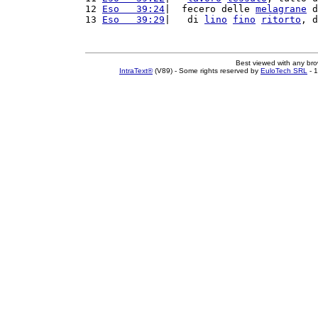
12 
Eso   39:24
|  fecero delle 
melagrane
 d
13 
Eso   39:29
|   di 
lino
fino
ritorto
, d
Best viewed with any br
IntraText®
(V89) - Some rights reserved by
EuloTech SRL
- 1