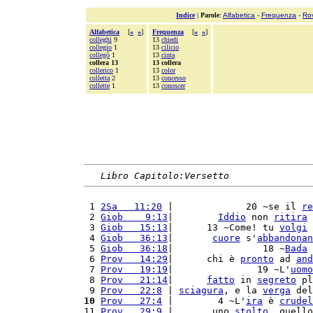
Indice
|
Parole
:
Alfabetica
-
Frequenza
-
Ro
Alfabetica
[
«
»
]
Frequenza
[
«
»
]
colleghi
9
13
chiedi
collegio
1
13
cilicio
collegò
1
13
cinta
collera 13
13 collera
collerico
1
13
color
colletta
2
13
concesso
collette
1
13
conoscer
Libro Capitolo:Versetto
 1 
2Sa   11:20
 |             20 ~se il 
re
 2 
Giob    9:13
|        
Iddio
 non 
ritira
 
 3 
Giob   15:13
|      13 ~Come! tu 
volgi
 
 4 
Giob   36:13
|       
cuore
 s'
abbandonan
 5 
Giob   36:18
|                18 ~
Bada
 
 6 
Prov   14:29
|      chi è 
pronto
 ad 
and
 7 
Prov   19:19
|               19 ~L'
uomo
 8 
Prov   21:14
|      
fatto
 in 
segreto
 pl
 9 
Prov   22:8
 | 
sciagura
, e la 
verga
 del
10
Prov   27:4
 |        4 ~L'
ira
 è 
crudel
11 
Prov   29:9
 |       uno 
stolto
, quello