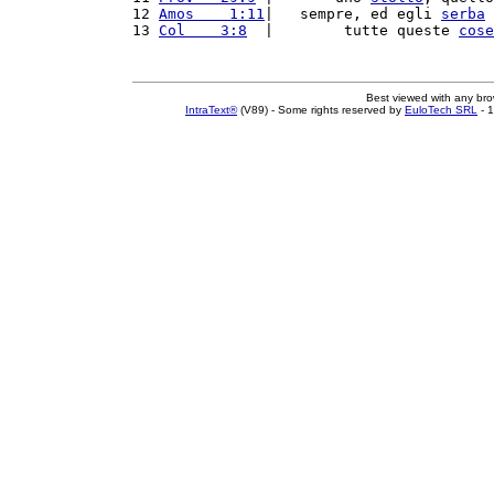
12 
Amos    1:11
|   sempre, ed egli 
serba
 
13 
Col    3:8
  |        tutte queste 
cose
Best viewed with any br
IntraText®
(V89) - Some rights reserved by
EuloTech SRL
- 1