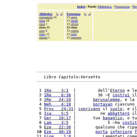
Indice
|
Parole
:
Alfabetica
-
Frequenza
-
Ro
Alfabetica
[
«
»
]
Frequenza
[
«
»
]
cinquemila
16
13
ceppi
cinse
18
13
chiedi
cinsi
1
13
cilicio
cinta 13
13 cinta
cinti
6
13
collera
cinto
12
13
color
cintola
1
13
concesso
Libro Capitolo:Versetto
 1 
1Re    3:1
  |         dell'
Eterno
 e le
 2 
1Re    6:36
 |         36 ~E 
costruì
 il
 3 
2Re   24:10
 |       
Gerusalemme
, e la 
 4 
Neh    4:18
 |       
portavan
 ciascuno 
 5 
Prov   24:31
| 
coprivano
 il 
suolo
, e il
 6 
Isa    5:5
  |          ne 
abbatterò
 il
 7 
Ger   10:17
 |       tuo 
bagaglio
, o tu
 8 
Lam    3:5
  |             5 ~Ha 
costit
 9 
Eze   22:30
 |        qualcuno che ripa
10
Eze   40:19
 |        
porta
inferiore
f
11 
Gioe    1:8
 |           Laméntati come