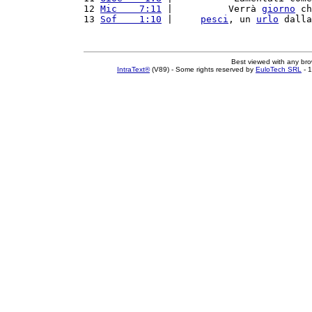
12 
Mic    7:11
 |          Verrà 
giorno
 ch
13 
Sof    1:10
 |     
pesci
, un 
urlo
 dalla
Best viewed with any br
IntraText®
(V89) - Some rights reserved by
EuloTech SRL
- 1