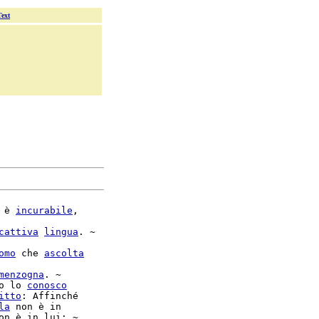
Text
 è 
incurabile
,

cattiva
lingua
. ~

omo
 che 
ascolta
menzogna
. ~

o lo 
conosco
itto
la
 non è in

on è in lui; ~
