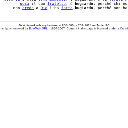
         
odia
 il suo 
fratello
, è 
bugiardo
; perché chi no
      non 
crede
 a 
Dio
 l'ha 
fatto
bugiardo
, perché non ha
Best viewed with any browser at 800x600 or 768x1024 on Tablet PC
me rights reserved by
EuloTech SRL
- 1996-2007. Content in this page is licensed under a
Creat