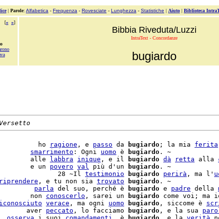
ice
|
Parole
:
Alfabetica
-
Frequenza
-
Rovesciate
-
Lunghezza
-
Statistiche
|
Aiuto
|
Biblioteca Intra
[
«
»
]
Bibbia Riveduta/Luzzi
IntraText - Concordanze
do
rono
bugiardo
va
Versetto
          ho 
ragione
, e 
passo
 da 
bugiardo
; la mia 
ferita
        
smarrimento
: Ogni 
uomo
 è 
bugiardo
. ~

        alle 
labbra
inique
, e il 
bugiardo
dà
retta
 alla 
        e un 
povero
val
 più d'un 
bugiardo
. ~

               28 ~Il 
testimonio
bugiardo
perirà
, ma l'
u
riprendere
, e tu non sia 
trovato
bugiardo
. ~

         
parla
 del suo, perché è 
bugiardo
 e 
padre
 della 
        non 
conoscerlo
, sarei un 
bugiardo
 come voi; ma i
iconosciuto
verace
, ma ogni 
uomo
bugiardo
, siccome è 
scr
       aver 
peccato
, lo facciamo 
bugiardo
, e la sua 
paro
  
osserva
 i suoi 
comandamenti
, è 
bugiardo
, e la 
verità
 n