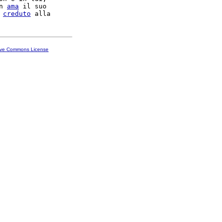
n 
ama
 il suo

 
creduto
ive Commons License