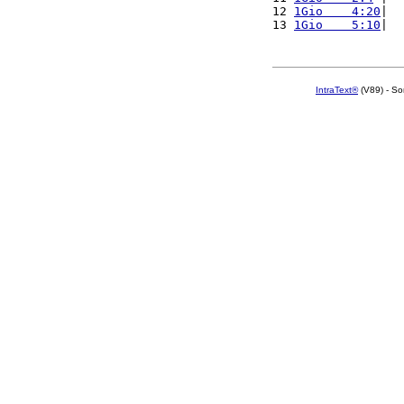
12 
1Gio    4:20
|  
13 
1Gio    5:10
|  
IntraText®
(V89) - So