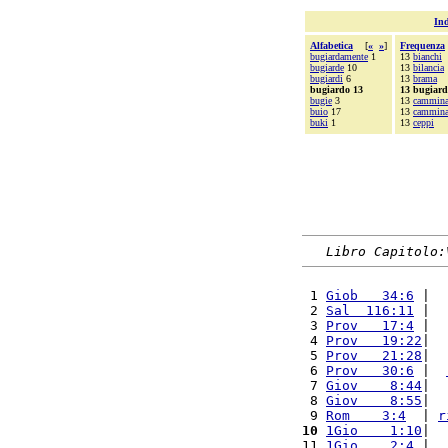
Ind
Alfabetica
[
«
»
]
Frequenza
bugiardamente
1
13
bianchi
bugiarde
10
13
bilancia
bugiardi
6
13
brama
bugiardo 13
13 bugiar
bugie
3
13
cammina
buio
17
13
cammina
buki
1
13
ceppi
Libro Capitolo:
 1 
Giob   34:6
 |  
 2 
Sal  116:11
 |  
 3 
Prov   17:4
 |  
 4 
Prov   19:22
|  
 5 
Prov   21:28
|  
 6 
Prov   30:6
 |  
 7 
Giov    8:44
|  
 8 
Giov    8:55
|  
 9 
Rom    3:4
  | 
r
10
1Gio    1:10
|  
11 
1Gio    2:4
 |  