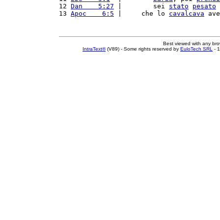
12 
Dan    5:27
 |        sei 
stato
pesato
 
13 
Apoc    6:5
 |     che lo 
cavalcava
 ave
Best viewed with any br
IntraText®
(V89) - Some rights reserved by
EuloTech SRL
- 1