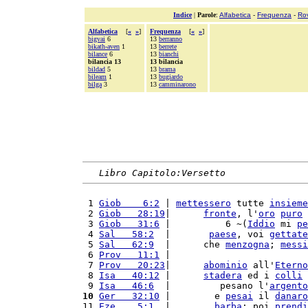
Indice
|
Parole
:
Alfabetica
-
Frequenza
-
Ro
Alfabetica
[
«
»
]
Frequenza
[
«
»
]
bigvai
6
13
berranno
bikath-aven
1
13
berrete
bilance
6
13
bianchi
bilancia 13
13 bilancia
bildad
5
13
brama
bileam
1
13
bugiardo
bilga
3
13
camminarono
Libro Capitolo:Versetto
 1 
Giob    6:2
 | 
mettessero
 tutte 
insieme
 2 
Giob   28:19
|      
fronte
, l'
oro
puro
 
 3 
Giob   31:6
 |          6 ~(
Iddio
 mi 
pe
 4 
Sal   58:2
  |       
paese
, voi 
gettate
 5 
Sal   62:9
  |      che 
menzogna
; 
messi
 6 
Prov   11:1
 |                         
 7 
Prov   20:23
|      
abominio
 all'
Eterno
 8 
Isa   40:12
 |      
stadera
 ed i 
colli
 
 9 
Isa   46:6
  |         pesano l'
argento
10
Ger   32:10
 |        e 
pesai
 il 
danaro
11 
Eze    5:1
  |        
barba
; poi 
prendi