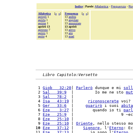
Indice
|
Parole
:
Alfabetica
-
Frequenza
-
Ro
Alfabetica
[
«
»
]
Frequenza
[
«
»
]
aprirgli
1
13
andrea
aprirla
1
13
angolare
aprirne
1
13
annunziate
aprirò 13
13 aprirò
aprirono
7
13
arrivo
aprirsi
1
13
arte
aprite
4
13
asael
Libro Capitolo:Versetto
 1 
Giob   32:20
| 
Parlerò
 dunque e mi 
soll
 2 
Sal   39:9
  |         Io me ne sto 
mut
 3 
Sal   78:2
  |                         
 4 
Isa   43:19
 |      
riconoscerete
 voi? 
 5 
Ger   33:6
  |     
guarirò
 i suoi 
abita
 6 
Eze    3:27
 |        quando io ti 
parl
 7 
Eze   25:9
  |                    9 ~ec
 8 
Eze   25:10
 |                         
 9 
Eze   25:10
 | 
Oriente
, nello stesso mo
10
Eze   37:12
 |    
Signore
, l'
Eterno
: Ec
11 
Eze   37:13
 |       io sono l'
Eterno
, 