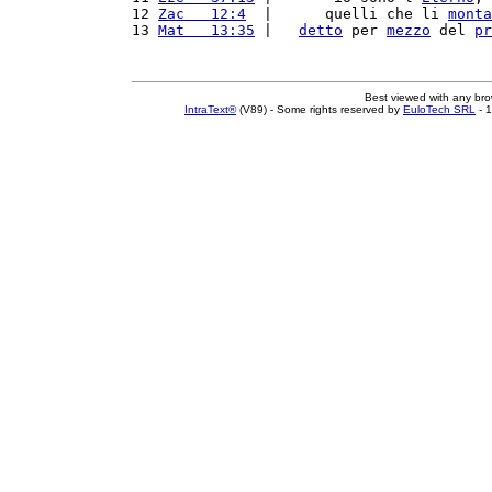
12 
Zac   12:4
  |      quelli che li 
monta
13 
Mat   13:35
 |   
detto
 per 
mezzo
 del 
pr
Best viewed with any br
IntraText®
(V89) - Some rights reserved by
EuloTech SRL
- 1