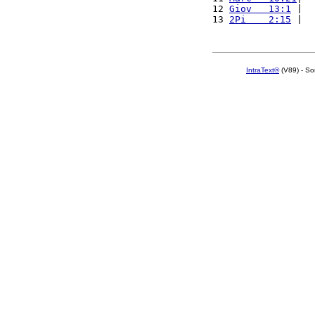
12 
Giov   13:1
 |  
13 
2Pi    2:15
 |  
IntraText®
(V89) - So