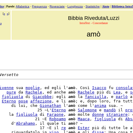
ice
|
Parole
:
Alfabetica
-
Frequenza
-
Rovesciate
-
Lunghezza
-
Statistiche
|
Aiuto
|
Biblioteca Intra
[
«
»
]
Bibbia Riveduta/Luzzi
IntraText - Concordanze
a
amò
Versetto
ivenne
 sua 
moglie
, ed egli l'
amò
. Così 
Isacco
 fu 
consola
   
pure
 da 
Rachele
, ed anche 
amò
Rachele
 più di 
Lea
, e 
s
 
figliuola
 di 
Giacobbe
; egli 
amò
 la 
fanciulla
, e 
parlò
 al
 
Eterno
pose
affezione
, e li 
amò
; e, dopo loro, fra tutti
     di lui, che 
Gionathan
 l'
amò
 come l'
anima
 sua. ~

                25 ~L'
Eterno
amò
Salomone
 e 
mandò
 il 
pro
    la 
figliuola
 di 
Faraone
, 
amò
 molte 
donne
straniere
: 
               21 ~E 
Roboamo
amò
Maaca
, 
figliuola
 di 
Abs
     d'
Abrahamo
, il quale ti 
amò
                 17 ~E il 
re
amò
Ester
 più di tutte le al
     riguardatolo in 
viso
, l'
amò
 e gli 
disse
: Una cosa ti