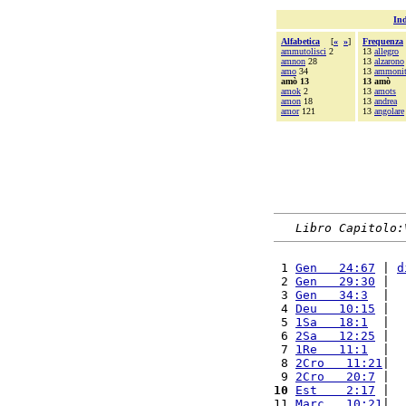
Ind
Alfabetica
[
«
»
]
Frequenza
ammutolisci
2
13
allegro
amnon
28
13
alzarono
amo
34
13
ammonit
amò 13
13 amò
amok
2
13
amots
amon
18
13
andrea
amor
121
13
angolare
Libro Capitolo:
 1 
Gen   24:67
 | 
d
 2 
Gen   29:30
 |  
 3 
Gen   34:3
  |  
 4 
Deu   10:15
 |  
 5 
1Sa   18:1
  |  
 6 
2Sa   12:25
 |  
 7 
1Re   11:1
  |  
 8 
2Cro   11:21
|  
 9 
2Cro   20:7
 |  
10
Est    2:17
 |  
11 
Marc   10:21
|  