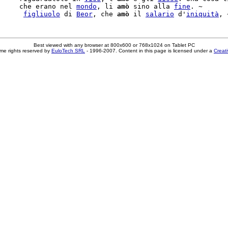
     che erano nel 
mondo
, li 
amò
 sino alla 
fine
. ~

      
figliuolo
 di 
Beor
, che 
amò
 il 
salario
 d'
iniquità
Best viewed with any browser at 800x600 or 768x1024 on Tablet PC
me rights reserved by
EuloTech SRL
- 1996-2007. Content in this page is licensed under a
Creat