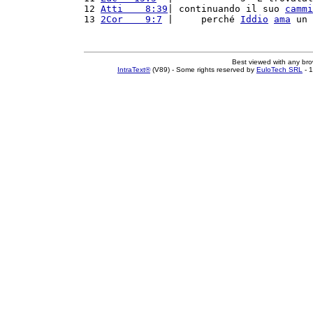
12 
Atti    8:39
| continuando il suo 
cammi
13 
2Cor    9:7
 |     perché 
Iddio
ama
 un 
Best viewed with any br
IntraText®
(V89) - Some rights reserved by
EuloTech SRL
- 1