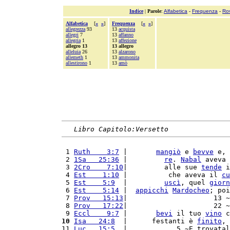
Indice
|
Parole
:
Alfabetica
-
Frequenza
-
Ro
Alfabetica
[
«
»
]
Frequenza
[
«
»
]
allegrezza
93
13
acquista
allegri
7
13
affanno
allegria
1
13
affezione
allegro 13
13 allegro
alleluia
26
13
alzarono
allemeth
1
13
ammonita
allestirono
1
13
amò
Libro Capitolo:Versetto
 1 
Ruth    3:7
 |       
mangiò
 e 
bevve
 e, 
 2 
1Sa   25:36
 |         
re
. 
Nabal
 aveva 
 3 
2Cro    7:10
|         alle sue 
tende
 i
 4 
Est    1:10
 |          che aveva il 
cu
 5 
Est    5:9
  |         
uscì
, quel 
giorn
 6 
Est    5:14
 |  
appicchi
Mardocheo
; poi
 7 
Prov   15:13
|                     13 ~
 8 
Prov   17:22
|                     22 ~
 9 
Eccl    9:7
 |       
bevi
 il tuo 
vino
 c
10
Isa   24:8
  |      festanti è 
finito
, 
11 
Luc   15:5
  |            5 ~E trovatal