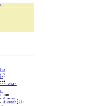
Text
llo
,

ano
lo
; ~

uoi

ntristato
lo
,

a
 con

i 
Giacomo
, 
dicendogli
:

ne
.
