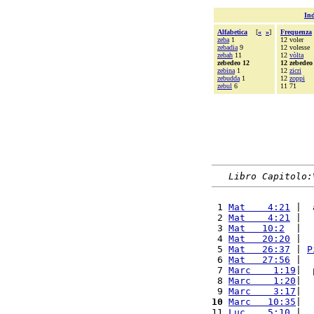
Ind
Alfabetica
[
«
»
]
Frequenza
zeba
1
12 voler
zebadia
9
12 volesse
zebah
11
12
vòlta
zebedeo 12
12 zebedeo
zebina
1
12
zicri
zebudda
1
12
zoppi
zebul
6
11 71
Libro Capitolo:
 1 
Mat    4:21
 |  
 2 
Mat    4:21
 |  
 3 
Mat   10:2
  |  
 4 
Mat   20:20
 |  
 5 
Mat   26:37
 | 
P
 6 
Mat   27:56
 |  
 7 
Marc    1:19
|  
 8 
Marc    1:20
|  
 9 
Marc    3:17
|  
10
Marc   10:35
|  
11 
Luc    5:10
 |  