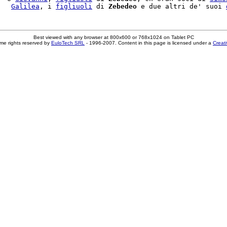
   
Galilea
, i 
figliuoli
 di 
Zebedeo
 e due altri de' suoi 
Best viewed with any browser at 800x600 or 768x1024 on Tablet PC
me rights reserved by
EuloTech SRL
- 1996-2007. Content in this page is licensed under a
Creat