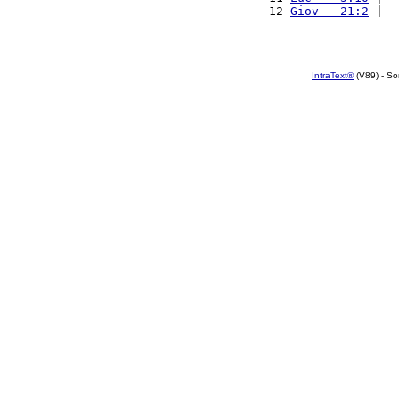
12 
Giov   21:2
 |  
IntraText®
(V89) - So