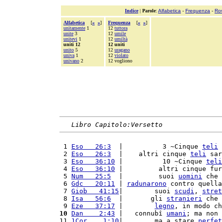
Indice
|
Parole
:
Alfabetica
-
Frequenza
-
Ro
Alfabetica
[
«
»
]
Frequenza
[
«
»
]
unitamente
1
12
tuttora
unite
3
12
umile
unitevi
1
12
umiltà
uniti 12
12 uniti
unito
5
12
uragano
univa
1
12
violato
univano
2
12 vogliono
Libro Capitolo:Versetto
 1 
Eso   26:3
  |          3 ~Cinque 
teli
 
 2 
Eso   26:3
  |    altri cinque 
teli
 sar
 3 
Eso   36:10
 |          10 ~Cinque 
teli
 4 
Eso   36:10
 |         altri cinque fur
 5 
Num   25:5
  |         suoi 
uomini
 che 
 6 
Gdc   20:11
 | 
radunarono
 contro quella
 7 
Giob   41:15
|        suoi 
scudi
, 
stret
 8 
Isa   56:6
  |       gli 
stranieri
 che 
 9 
Eze   37:17
 |        
legno
, in modo ch
10
Dan    2:43
 |   connubî 
umani
; ma non 
11 
1Cor    1:10
|        ma a stare 
perfet