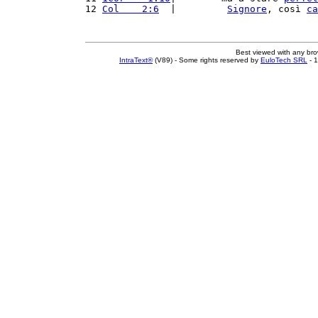
12 
Col    2:6
  |         
Signore
, così 
ca
Best viewed with any br
IntraText®
(V89) - Some rights reserved by
EuloTech SRL
- 1