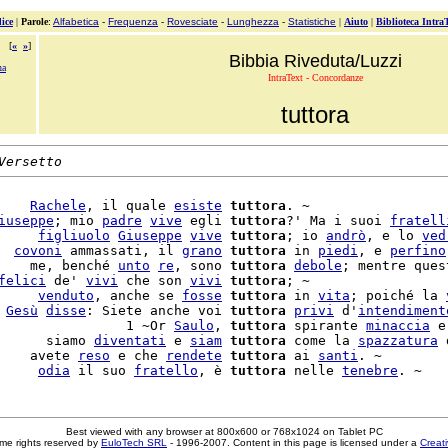
ice
|
Parole
:
Alfabetica
-
Frequenza
-
Rovesciate
-
Lunghezza
-
Statistiche
|
Aiuto
|
Biblioteca Intra
[
«
»
]
Bibbia Riveduta/Luzzi
na
IntraText - Concordanze
tuttora
Versetto
    
Rachele
, il quale 
esiste
tuttora
. ~

iuseppe
; mio 
padre
vive
 egli 
tuttora
?' Ma i suoi 
fratell
     
figliuolo
Giuseppe
vive
tuttora
; io 
andrò
, e lo 
ved
  
covoni
 ammassati, il 
grano
tuttora
 in 
piedi
, e 
perfino
    me, benché 
unto
re
, sono 
tuttora
debole
; mentre ques
felici
 de' 
vivi
 che son 
vivi
tuttora
; ~

     
venduto
, anche se 
fosse
tuttora
 in 
vita
; poiché la 
 
Gesù
disse
: Siete anche voi 
tuttora
privi
 d'
intendiment
                1 ~Or 
Saulo
, 
tuttora
 spirante 
minaccia
 e
      siamo 
diventati
 e 
siam
tuttora
 come la 
spazzatura
 
    avete 
reso
 e che 
rendete
tuttora
 ai 
santi
. ~

     
odia
 il suo 
fratello
, è 
tuttora
 nelle 
tenebre
Best viewed with any browser at 800x600 or 768x1024 on Tablet PC
me rights reserved by
EuloTech SRL
- 1996-2007. Content in this page is licensed under a
Creat