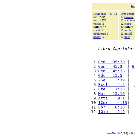
Ind
Alfabetica
[
«
»
]
Frequenza
tutti 2291
12
troverai
tutto 1870
12
tsalmun
tuttodì
5
12
tsoba
tuttora 12
12 tuttora
tzaddi
1
12
umile
ubbidendo
3
12
umiltà
ubbidì
3
12
uniti
Libro Capitolo:
 1 
Gen   35:20
 |  
 2 
Gen   45:3
  | 
G
 3 
Gen   45:28
 |  
 4 
Gdc   15:5
  |  
 5 
2Sa    3:39
 |  
 6 
Eccl    4:2
 |  
 7 
Eze    7:13
 |  
 8 
Mat   15:16
 |  
 9 
Atti    9:1
 |  
10
1Cor    4:13
|  
11 
Ebr    6:10
 |  
12 
1Gio    2:9
 |  
IntraText®
(V89) - So