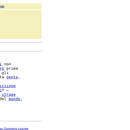
Text
i
 non

rò
 prima

 gli

ta 
gente
,

visione
o
? ~

 
strage
del 
mondo
,

ive Commons License