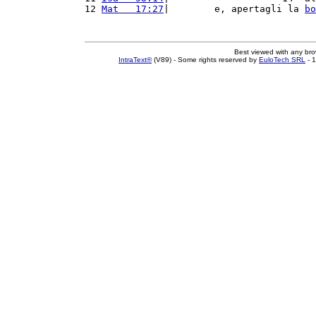
12 
Mat   17:27
|        e, apertagli la 
bo
Best viewed with any br
IntraText®
(V89) - Some rights reserved by
EuloTech SRL
- 1