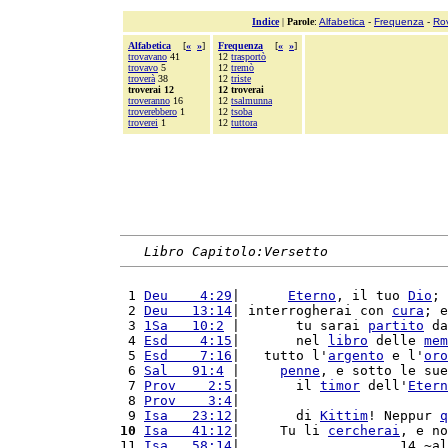
Indice
|
Parole
:
Alfabetica
-
Frequenza
-
Ro
Alfabetica
[
«
»
]
Frequenza
[
«
»
]
trovavano
41
12
trasportò
trovavo
5
12
tremò
troverà
38
12
triste
troverai 12
12 troverai
troveranno
16
12
tsalmunna
troverebbero
1
12
tsoba
troverei
1
12
tuttora
Libro Capitolo:Versetto
 1 
Deu    4:29
|      
Eterno
, il tuo 
Dio
; 
 2 
Deu   13:14
| interrogherai con 
cura
; e
 3 
1Sa   10:2
 |       tu sarai 
partito
 da
 4 
Esd    4:15
|       nel 
libro
 delle 
mem
 5 
Esd    7:16
|   tutto l'
argento
 e l'
oro
 6 
Sal   91:4
 |     
penne
, e sotto le sue
 7 
Prov    2:5
|       il 
timor
 dell'
Etern
 8 
Prov    3:4
|                          
 9 
Isa   23:12
|       di 
Kittim
! Neppur 
q
10
Isa   41:12
|     Tu li 
cercherai
, e no
11 
Isa   58:14
|                    14 ~al