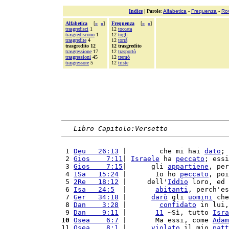
Indice
|
Parole
:
Alfabetica
-
Frequenza
-
Ro
Alfabetica
[
«
»
]
Frequenza
[
«
»
]
trasgredisci
1
12
toccata
trasgrediscono
1
12
togli
trasgredite
4
12
torrà
trasgredito 12
12 trasgredito
trasgressione
17
12
trasportò
trasgressioni
45
12
tremò
trasgressore
5
12
triste
Libro Capitolo:Versetto
 1 
Deu   26:13
 |        che mi hai 
dato
; 
 2 
Gios    7:11
| 
Israele
 ha 
peccato
; essi
 3 
Gios    7:15
|      gli 
appartiene
, per
 4 
1Sa   15:24
 |       Io ho 
peccato
, poi
 5 
2Re   18:12
 |     dell'
Iddio
 loro, ed 
 6 
Isa   24:5
  |       
abitanti
, perch'es
 7 
Ger   34:18
 |      
darò
 gli 
uomini
 che
 8 
Dan    3:28
 |        
confidato
 in lui,
 9 
Dan    9:11
 |       
11
 ~Sì, tutto 
Isra
10
Osea    6:7
 |       Ma essi, come 
Adam
11 
Osea    8:1
 |      
violato
 il mio 
patt