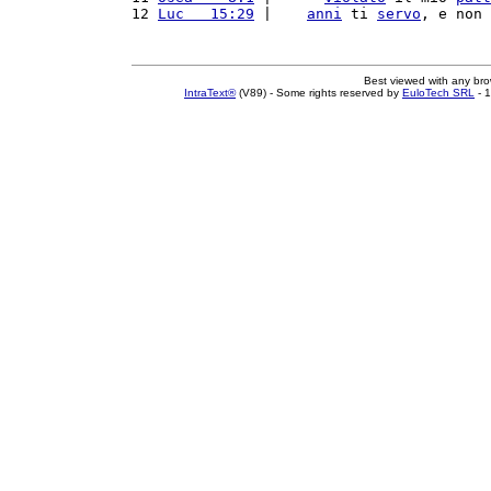
12 
Luc   15:29
 |    
anni
 ti 
servo
, e non 
Best viewed with any br
IntraText®
(V89) - Some rights reserved by
EuloTech SRL
- 1