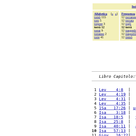
Ind
Alfabetica
[
«
»
]
Frequenza
tornò
115
12
toccaron
toro
5
12
toccata
torpore
3
12
togli
torrà 12
12 torrà
torrai
9
12
trasgredi
torranno
2
12
trasportò
torre
41
12
tremò
Libro Capitolo:
 1 
Lev    4:8
  |  
 2 
Lev    4:19
 |  
 3 
Lev    4:31
 |  
 4 
Lev    4:35
 |  
 5 
1Sa   17:26
 | 
u
 6 
Isa    3:18
 |  
 7 
Isa   18:5
  |  
 8 
Isa   25:8
  |  
 9 
Isa   40:11
 |  
10
Isa   57:13
 |  
11 
Giov   16:22
|  