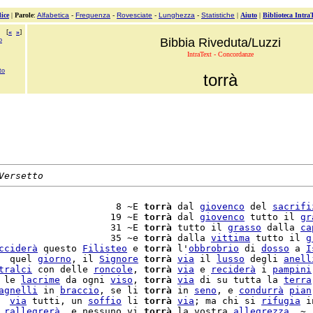
ice
|
Parole
:
Alfabetica
-
Frequenza
-
Rovesciate
-
Lunghezza
-
Statistiche
|
Aiuto
|
Biblioteca Intra
[
«
»
]
o
Bibbia Riveduta/Luzzi
IntraText - Concordanze
to
torrà
Versetto
                     8 ~E 
torrà
 dal 
giovenco
 del 
sacrifi
                    19 ~E 
torrà
 dal 
giovenco
 tutto il 
gr
                    31 ~E 
torrà
 tutto il 
grasso
 dalla 
ca
                    35 ~e 
torrà
 dalla 
vittima
 tutto il 
g
cciderà
 questo 
Filisteo
 e 
torrà
 l'
obbrobrio
 di 
dosso
 a 
I
  quel 
giorno
, il 
Signore
torrà
via
 il 
lusso
 degli 
anell
tralci
 con delle 
roncole
, 
torrà
via
 e 
reciderà
 i 
pampini
 le 
lacrime
 da ogni 
viso
, 
torrà
via
 di su tutta la 
terra
agnelli
 in 
braccio
, se li 
torrà
 in 
seno
, e 
condurrà
pian
  
via
 tutti, un 
soffio
 li 
torrà
via
; ma chi si 
rifugia
 in
 
rallegrerà
, e nessuno vi 
torrà
 la vostra 
allegrezza
. ~
