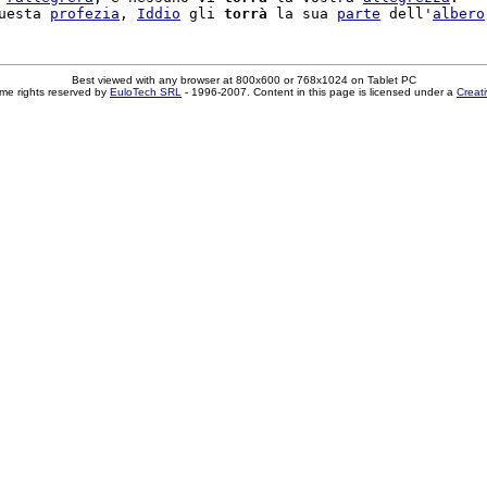
uesta 
profezia
, 
Iddio
 gli 
torrà
 la sua 
parte
 dell'
albero
Best viewed with any browser at 800x600 or 768x1024 on Tablet PC
me rights reserved by
EuloTech SRL
- 1996-2007. Content in this page is licensed under a
Creat