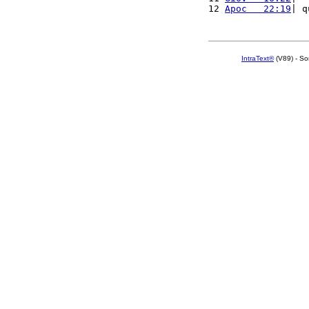
12 
Apoc   22:19
| q
IntraText®
(V89) - So