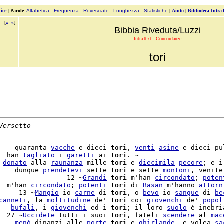
ice
|
Parole
:
Alfabetica
-
Frequenza
-
Rovesciate
-
Lunghezza
-
Statistiche
|
Aiuto
|
Biblioteca Intra
[
«
»
]
Bibbia Riveduta/Luzzi
IntraText - Concordanze
tori
Versetto
    quaranta 
vacche
 e dieci 
tori
, 
venti
asine
 e dieci pu
  han 
tagliato
 i 
garetti
 ai 
tori
. ~

 
donato
 alla 
raunanza
 mille 
tori
 e 
diecimila
pecore
; e i

    dunque 
prendetevi
 sette 
tori
 e sette 
montoni
, venite

                 12 ~
Grandi
tori
 m'han 
circondato
; 
poten
  m'han 
circondato
; 
potenti
tori
 di 
Basan
 m'hanno 
attorn
     13 ~
Mangio
 io 
carne
 di 
tori
, o 
bevo
 io 
sangue
 di 
be
canneti
, la 
moltitudine
 de' 
tori
 coi 
giovenchi
 de' 
popol
   
bufali
, i 
giovenchi
 ed i 
tori
; il loro 
suolo
  27 ~
Uccidete
 tutti i suoi 
tori
, fateli 
scendere
 al 
mac
    
menò
 dinanzi alle 
porte
tori
 e 
ghirlande
, e volea 
sa