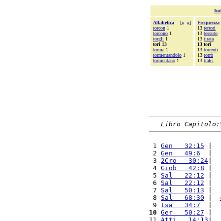
Ind
Alfabetica
[
«
»
]
Frequenza
torcon
1
13
terrori
torcono
1
13
tessuto
torgli
1
13
tirata
tori 13
13 tori
torma
1
13
torrenti
tormentandolo
1
13
torrò
tormentano
1
13
tralci
Libro Capitolo:
 1 
Gen   32:15
 |  
 2 
Gen   49:6
  |  
 3 
2Cro   30:24
|  
 4 
Giob   42:8
 |  
 5 
Sal   22:12
 |  
 6 
Sal   22:12
 |  
 7 
Sal   50:13
 |  
 8 
Sal   68:30
 |  
 9 
Isa   34:7
  |  
10
Ger   50:27
 |  
11 
Atti   14:13
|  