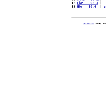
12 
Ebr    9:13
 |  
13 
Ebr   10:4
  | 
i
IntraText®
(V89) - So