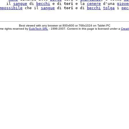
   il 
sangue
 di 
becchi
 e di 
tori
 e la 
cenere
 d'una 
giove
mpossibile
 che il 
sangue
 di 
tori
 e di 
becchi
tolga
 i 
pec
Best viewed with any browser at 800x600 or 768x1024 on Tablet PC
me rights reserved by
EuloTech SRL
- 1996-2007. Content in this page is licensed under a
Creat