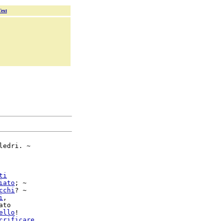
Text
ledri. ~

ti
iato
; ~

cchi
? ~

i
,

ello
!

crificare