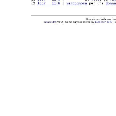
12 
1Cor   11:6
 | 
vergognosa
 per una 
donna
Best viewed with any br
IntraText®
(V89) - Some rights reserved by
EuloTech SRL
- 1