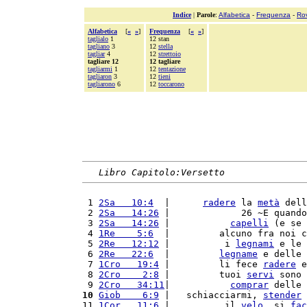
Indice
|
Parole
:
Alfabetica
-
Frequenza
-
Ro
Alfabetica
[
«
»
]
Frequenza
[
«
»
]
taglialo
1
12 stan
tagliano
3
12
stella
tagliar
4
12
strettoio
tagliare 12
12 tagliare
tagliarmi
1
12
tentazione
tagliaron
3
12
tieni
tagliarono
6
12
toccarono
Libro Capitolo:Versetto
 1 
2Sa   10:4
  |      
radere
 la 
metà
 dell
 2 
2Sa   14:26
 |             26 ~E quando
 3 
2Sa   14:26
 |           
capelli
 (e se 
 4 
1Re    5:6
  |         alcuno fra noi c
 5 
2Re   12:12
 |          i 
legnami
 e le 
 6 
2Re   22:6
  |         
legname
 e delle 
 7 
1Cro   19:4
 |         li fece 
radere
 e
 8 
2Cro    2:8
 |         tuoi 
servi
 sono 
 9 
2Cro   34:11
|           
comprar
 delle 
10
Giob    6:9
 |   schiacciarmi, 
stender
 
11 
1Cor   11:6
 |          il 
velo
, si 
fac