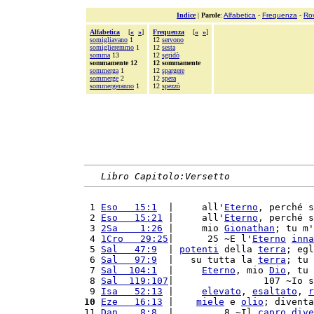
Indice
|
Parole
:
Alfabetica
-
Frequenza
-
Ro
Alfabetica
[
«
»
]
Frequenza
[
«
»
]
somigliavano
1
12
servono
somiglieremmo
1
12
sesta
somma
13
12
sgridò
sommamente 12
12 sommamente
sommerga
1
12
spargere
sommerge
2
12
spera
sommergeranno
1
12
spezzò
Libro Capitolo:Versetto
 1 
Eso   15:1
  |     all'
Eterno
, perché s
 2 
Eso   15:21
 |     all'
Eterno
, perché s
 3 
2Sa    1:26
 |     mio 
Gionathan
; tu m'
 4 
1Cro   29:25
|      25 ~E l'
Eterno
inna
 5 
Sal   47:9
  | 
potenti
 della 
terra
; egl
 6 
Sal   97:9
  |   su tutta la 
terra
; tu 
 7 
Sal  104:1
  |     
Eterno
, mio 
Dio
, tu 
 8 
Sal  119:107
|                107 ~Io s
 9 
Isa   52:13
 |     
elevato
, 
esaltato
, 
r
10
Eze   16:13
 |    
miele
 e 
olio
; diventa
11 
Dan    8:8
  |         8 ~Il 
capro
dive