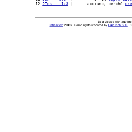
12 
2Tes    1:3
 |     facciamo, perché 
cre
Best viewed with any br
IntraText®
(V89) - Some rights reserved by
EuloTech SRL
- 1