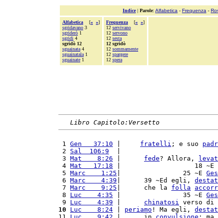
Indice
|
Parole
:
Alfabetica
-
Frequenza
-
Ro
Alfabetica
[
«
»
]
Frequenza
[
«
»
]
sgridavano
3
12
servivano
sgriderò
1
12
servono
sgridi
4
12
sesta
sgridò 12
12 sgridò
sguainata
4
12
sommamente
sguainatala
1
12
spargere
sguainate
1
12
spera
Libro Capitolo:Versetto
 1 
Gen   37:10
 |     
fratelli
; e suo 
padr
 2 
Sal  106:9
  |                         
 3 
Mat    8:26
 |      
fede
? Allora, 
levat
 4 
Mat   17:18
 |                   18 ~E 
 5 
Marc    1:25
|                25 ~E 
Ges
 6 
Marc    4:39
|      39 ~Ed egli, 
destat
 7 
Marc    9:25
|      che la 
folla
accorr
 8 
Luc    4:35
 |                35 ~E 
Ges
 9 
Luc    4:39
 |      
chinatosi
 verso di 
10
Luc    8:24
 | 
periamo
! Ma egli, 
destat
11 
Luc    9:42
 |      in 
convulsione
; ma 