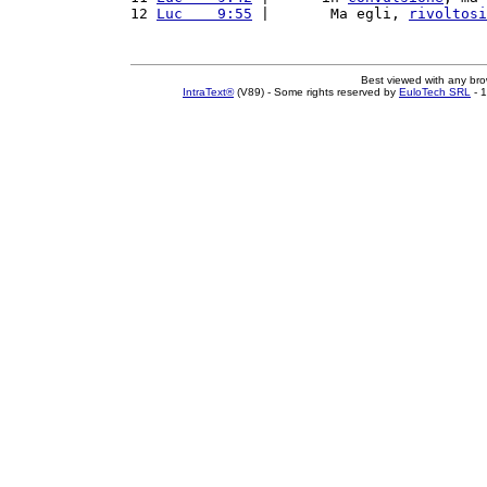
12 
Luc    9:55
 |       Ma egli, 
rivoltosi
Best viewed with any br
IntraText®
(V89) - Some rights reserved by
EuloTech SRL
- 1