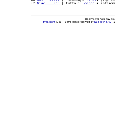
12 
Giac    3:6
 | tutto il 
corpo
 e infiamm
Best viewed with any br
IntraText®
(V89) - Some rights reserved by
EuloTech SRL
- 1