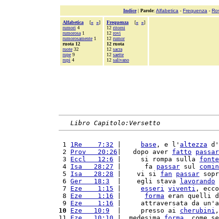
Indice
|
Parole
:
Alfabetica
-
Frequenza
-
Ro
Alfabetica
[
«
»
]
Frequenza
[
«
»
]
rumori
4
12
ritorni
rumorosa
1
12
rovi
rumorosamente
1
12
rumor
ruota 12
12 ruota
ruote
32
12
sacra
rupe
9
12
saette
rupi
4
12
salivano
Libro Capitolo:Versetto
 1 
1Re    7:32
 |     
base
, e l'
altezza
 d'
 2 
Prov   20:26
|   dopo aver 
fatto
passar
 3 
Eccl   12:6
 |     si rompa sulla 
fonte
 4 
Isa   28:27
 |      fa 
passar
 sul 
comin
 5 
Isa   28:28
 |    vi si 
fan
passar
 sopr
 6 
Ger   18:3
  |    egli stava 
lavorando
 
 7 
Eze    1:15
 |     
esseri
viventi
, ecco
 8 
Eze    1:16
 |      
forma
 eran quelli d
 9 
Eze    1:16
 |     attraversata da un'a
10
Eze   10:9
  |     presso ai 
cherubini
,
11 
Eze   10:10
 |  medesima 
forma
, come se