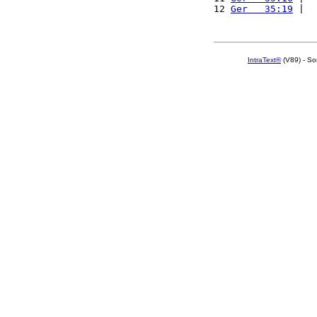
12 
Ger   35:19
 |  
IntraText®
(V89) - So