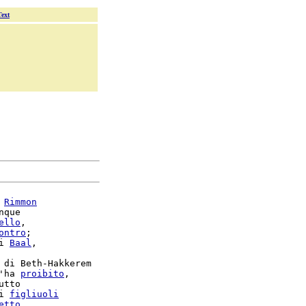
Text
 
Rimmon
nque

ello
,

ontro
;

i 
Baal
,

 di Beth-Hakkerem

'ha 
proibito
,

i 
figliuoli
etto