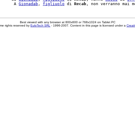
      A 
Gionadab
, 
figliuolo
 di 
Recab
Best viewed with any browser at 800x600 or 768x1024 on Tablet PC
me rights reserved by
EuloTech SRL
- 1996-2007. Content in this page is licensed under a
Creat