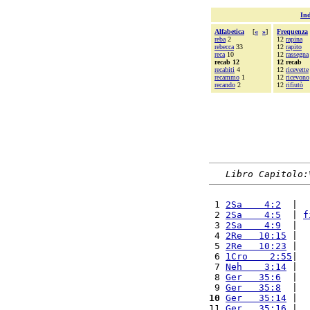
Ind
Alfabetica
[
«
»
]
Frequenza
reba
2
12
rapina
rebecca
33
12
rapito
reca
10
12
rassegna
recab 12
12 recab
recabiti
4
12
ricevette
recammo
1
12
ricevono
recando
2
12
rifiutò
Libro Capitolo:
 1 
2Sa    4:2
  |  
 2 
2Sa    4:5
  | 
f
 3 
2Sa    4:9
  |  
 4 
2Re   10:15
 |  
 5 
2Re   10:23
 |  
 6 
1Cro    2:55
|  
 7 
Neh    3:14
 |  
 8 
Ger   35:6
  |  
 9 
Ger   35:8
  |  
10
Ger   35:14
 |  
11 
Ger   35:16
 |  