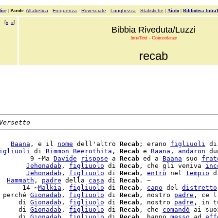
ice
|
Parole
:
Alfabetica
-
Frequenza
-
Rovesciate
-
Lunghezza
-
Statistiche
|
Aiuto
|
Biblioteca Intra
[
«
»
]
Bibbia Riveduta/Luzzi
IntraText - Concordanze
recab
Versetto
   
Baana
, e il 
nome
 dell'altro 
Recab
; erano 
figliuoli
 di
igliuoli
 di 
Rimmon
Beerothita
, 
Recab
 e 
Baana
, 
andaron
 du
        9 ~Ma 
Davide
rispose
 a 
Recab
 ed a 
Baana
 suo 
frat
       
Jehonadab
, 
figliuolo
 di 
Recab
, che gli veniva 
inc
       
Jehonadab
, 
figliuolo
 di 
Recab
, 
entrò
 nel 
tempio
 d
  
Hammath
, 
padre
 della 
casa
 di 
Recab
. ~

      14 ~
Malkia
, 
figliuolo
 di 
Recab
, 
capo
 del 
distretto
 perché 
Gionadab
, 
figliuolo
 di 
Recab
, nostro 
padre
, ce l
     di 
Gionadab
, 
figliuolo
 di 
Recab
, nostro 
padre
     di 
Gionadab
, 
figliuolo
 di 
Recab
, che 
comandò
 ai suo
     di 
Gionadab
, 
figliuolo
 di 
Recab
, hanno 
messo
 ad 
eff