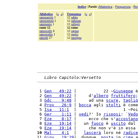
Indice
|
Parole
:
Alfabetica
-
Frequenza
-
Ro
Alfabetica
[
«
»
]
Frequenza
[
«
»
]
rammarichi
1
12
rabba
rammenterà
1
12
radunati
rammento
1
12
rallegri
ramo 12
12 ramo
ramoscelli
6
12
rapina
ramoscello
1
12
rapito
ramoth
27
12
rassegna
Libro Capitolo:Versetto
 1 
Gen   49:22
 |           22 ~
Giuseppe
 è
 2 
Gen   49:22
 |     d'
albero
fruttifero
;
 3 
Gdc    9:48
 |     ad una 
scure
, 
tagliò
 4 
Prov   26:9
 | 
bocca
 agli 
stolti
 è come
 5 
Isa   11:1
  |                   1 ~Poi
 6 
Ger    1:11
 | 
vedi
?' Io 
risposi
: `
Vedo
 7 
Eze    8:17
 |     ecco che s'
accostano
 8 
Eze   19:14
 |   un 
fuoco
 è 
uscito
 dal 
 9 
Eze   19:14
 |     che non v'è in essa 
10
Mal    4:1
  |   
lascerà
 loro né 
radice
11 
Giov   19:29
|  dunque, 
posta
 in 
cima
 a