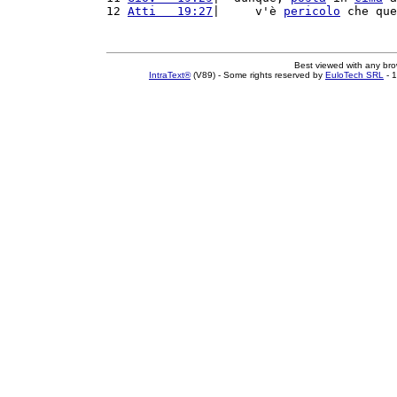
12 
Atti   19:27
|     v'è 
pericolo
 che que
Best viewed with any br
IntraText®
(V89) - Some rights reserved by
EuloTech SRL
- 1