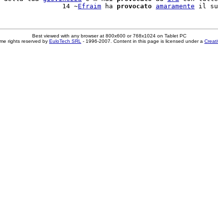
                14 ~
Efraim
 ha 
provocato
amaramente
 il su
Best viewed with any browser at 800x600 or 768x1024 on Tablet PC
me rights reserved by
EuloTech SRL
- 1996-2007. Content in this page is licensed under a
Creat