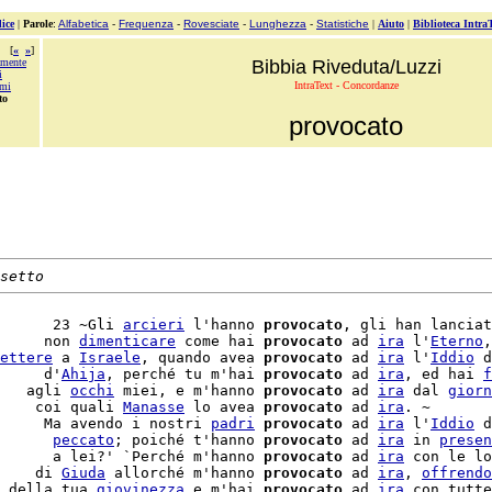
ice
|
Parole
:
Alfabetica
-
Frequenza
-
Rovesciate
-
Lunghezza
-
Statistiche
|
Aiuto
|
Biblioteca Intra
[
«
»
]
amente
Bibbia Riveduta/Luzzi
i
IntraText - Concordanze
rmi
to
provocato
setto
      23 ~Gli 
arcieri
 l'hanno 
provocato
, gli han lanciat
     non 
dimenticare
 come hai 
provocato
 ad 
ira
 l'
Eterno
,
ettere
 a 
Israele
, quando avea 
provocato
 ad 
ira
 l'
Iddio
 d
     d'
Ahija
, perché tu m'hai 
provocato
 ad 
ira
, ed hai 
f
   agli 
occhi
 miei, e m'hanno 
provocato
 ad 
ira
 dal 
giorn
    coi quali 
Manasse
 lo avea 
provocato
 ad 
ira
. ~

     Ma avendo i nostri 
padri
provocato
 ad 
ira
 l'
Iddio
 d
      
peccato
; poiché t'hanno 
provocato
 ad 
ira
 in 
presen
      a lei?' `Perché m'hanno 
provocato
 ad 
ira
 con le lo
    di 
Giuda
 allorché m'hanno 
provocato
 ad 
ira
, 
offrendo
 della tua 
giovinezza
 e m'hai 
provocato
 ad 
ira
 con tutte