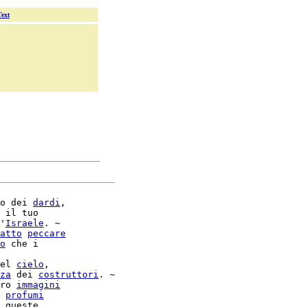
Text
o dei 
dardi
,

 il tuo

'
Israele
. ~

atto
peccare
o
 che i

el 
cielo
,

za
 dei 
costruttori
. ~

ro 
immagini
profumi
 queste
