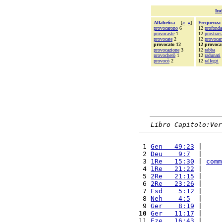
Ind
Alfabetica
[
«
»
]
Frequenza
provocarono
6
12
profond
provocaste
1
12
prostrars
provocate
2
12
provoca
provocato 12
12 provoca
provocazione
3
12
rabba
provocherò
1
12
radunati
provocò
2
12
rallegri
Libro Capitolo:Ver
 1 
Gen   49:23
 |     
 2 
Deu    9:7
  |     
 3 
1Re   15:30
 | 
comm
 4 
1Re   21:22
 |     
 5 
2Re   21:15
 |     
 6 
2Re   23:26
 |     
 7 
Esd    5:12
 |     
 8 
Neh    4:5
  |     
 9 
Ger    8:19
 |     
10
Ger   11:17
 |     
11 
Eze   16:43
 |     