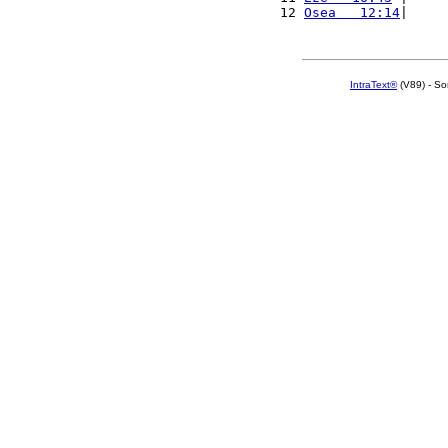
12 
Osea   12:14
|     
IntraText®
(V89) - So