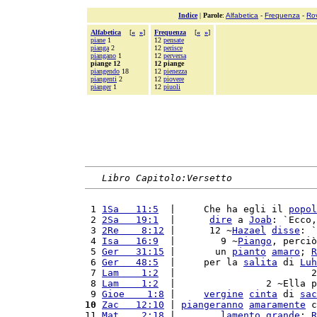
Indice
|
Parole
:
Alfabetica
-
Frequenza
-
Ro
Alfabetica
[
«
»
]
Frequenza
[
«
»
]
piane
1
12
pensate
pianga
2
12
perisce
piangano
1
12
perversa
piange 12
12 piange
piangendo
18
12
pienezza
piangenti
2
12
piovere
pianger
1
12
piuoli
Libro Capitolo:Versetto
 1 
1Sa   11:5
  |     Che ha egli il 
popol
 2 
2Sa   19:1
  |      
dire
 a 
Joab
: `Ecco,
 3 
2Re    8:12
 |      12 ~
Hazael
disse
: `
 4 
Isa   16:9
  |        9 ~
Piango
, perciò
 5 
Ger   31:15
 |       un 
pianto
amaro
; 
R
 6 
Ger   48:5
  |     per la 
salita
 di 
Luh
 7 
Lam    1:2
  |                        2
 8 
Lam    1:2
  |                2 ~Ella p
 9 
Gioe    1:8
 |     
vergine
cinta
 di 
sac
10
Zac   12:10
 | 
piangeranno
amaramente
 c
11 
Mat    2:18
 |        
lamento
grande
: 
R