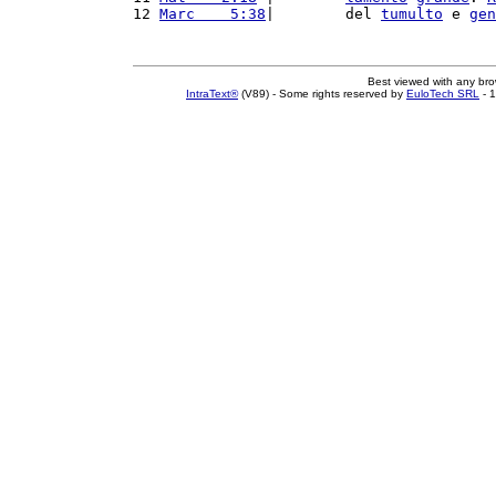
12 
Marc    5:38
|        del 
tumulto
 e 
gen
Best viewed with any br
IntraText®
(V89) - Some rights reserved by
EuloTech SRL
- 1