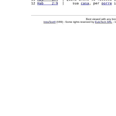
12 
Hab    2:9
  |    sua 
casa
, per 
porre
 i
Best viewed with any br
IntraText®
(V89) - Some rights reserved by
EuloTech SRL
- 1