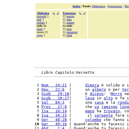
Indice
|
Parole
:
Alfabetica
-
Frequenza
-
Ro
Alfabetica
[
«
»
]
Frequenza
[
«
»
]
nicopoli
1
12
muove
nidi
3
12
naso
nidiata
3
12
nazaret
nido 12
12 nido
nient
1
12
noto
niente 23
12
numerose
niger
1
12
obed
Libro Capitolo:Versetto
 1 
Num   24:21
 |      
dimora
 è solida e i
 2 
Deu   22:6
  |      un 
albero
 o per 
ter
 3 
Giob   29:18
|      E 
dicevo
: `
Morrò
 ne
 4 
Giob   39:27
|      
leva
 in 
alto
 e fa i
 5 
Sal   84:3
  |      una 
casa
 e la 
rondi
 6 
Prov   27:8
 |      che 
va
ramingo
lung
 7 
Isa   10:14
 |      
mano
 ha 
trovato
, co
 8 
Isa   34:15
 |       il 
serpente
 farà i
 9 
Ger   48:28
 |      
colombe
 che fanno i
10
Ger   49:16
 | quand'anche tu facessi i
11 
Abd    1:4
  | Quand'anche tu facessi i