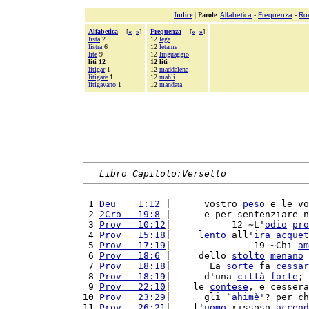
Indice
|
Parole
:
Alfabetica
-
Frequenza
-
Ro
Alfabetica
[
«
»
]
Frequenza
[
«
»
]
lista
2
12
lega
listra
6
12
letame
lite
9
12
linguaggio
liti 12
12 liti
litigar
1
12
maddalena
litigare
1
12
mahli
litigavano
1
12
mandata
Libro Capitolo:Versetto
 1 
Deu    1:12
 |      vostro 
peso
 e le vo
 2 
2Cro   19:8
 |      e per sentenziare n
 3 
Prov   10:12
|           12 ~L'
odio
pro
 4 
Prov   15:18
|     
lento
 all'
ira
acquet
 5 
Prov   17:19
|               19 ~Chi 
am
 6 
Prov   18:6
 |     dello 
stolto
menano
 
 7 
Prov   18:18
|       La 
sorte
 fa 
cessar
 8 
Prov   18:19
|      d'una 
città
forte
; 
 9 
Prov   22:10
|    le 
contese
, e cessera
10
Prov   23:29
|      gli `
ahimè'
? per ch
11 
Prov   26:21
|    l'
uomo
 rissoso 
accend