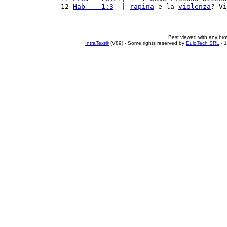
12 
Hab    1:3
  | 
rapina
 e la 
violenza
? Vi
Best viewed with any br
IntraText®
(V89) - Some rights reserved by
EuloTech SRL
- 1