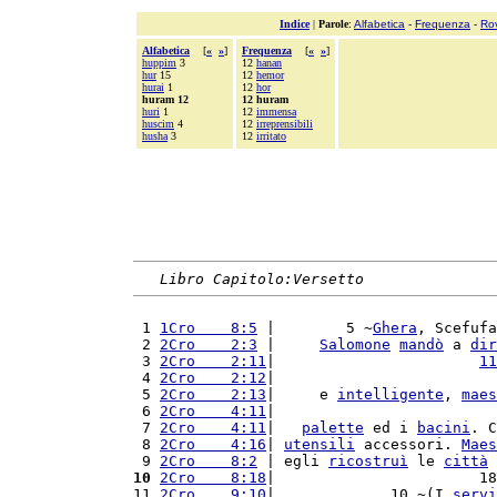
Indice
|
Parole
:
Alfabetica
-
Frequenza
-
Ro
Alfabetica
[
«
»
]
Frequenza
[
«
»
]
huppim
3
12
hanan
hur
15
12
hemor
hurai
1
12
hor
huram 12
12 huram
huri
1
12
immensa
huscim
4
12
irreprensibili
husha
3
12
irritato
Libro Capitolo:Versetto
 1 
1Cro    8:5
 |        5 ~
Ghera
, Scefufa
 2 
2Cro    2:3
 |     
Salomone
mandò
 a 
dir
 3 
2Cro    2:11
|                       
11
 4 
2Cro    2:12
|                         
 5 
2Cro    2:13
|     e 
intelligente
, 
maes
 6 
2Cro    4:11
|                         
 7 
2Cro    4:11
|   
palette
 ed i 
bacini
. C
 8 
2Cro    4:16
| 
utensili
 accessori. 
Maes
 9 
2Cro    8:2
 | egli 
ricostruì
 le 
città
 
10
2Cro    8:18
|                       18
11 
2Cro    9:10
|             10 ~(I 
servi