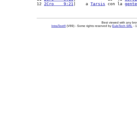
12 
2Cro    9:21
|    a 
Tarsis
 con la 
gente
Best viewed with any br
IntraText®
(V89) - Some rights reserved by
EuloTech SRL
- 1