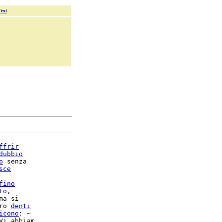
Text
ffrir
dubbio
o
 senza

sce
fino
to
,

ma si

ro 
denti
icono
: ~

Vi abbiam
