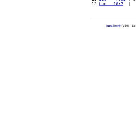
12 
Luc   18:7
  |  
IntraText®
(V89) - So