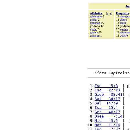
Ind
Alfabetica
[
«
»
]
Frequenza
gridammo
2
12
giungev
gridan
2
12
grasse
gridando
16
12
greco
gridano 12
12 gridano
gridar
2
12
gridava
gridare
25
12
gridavan
gridaron
1
12
guarire
Libro Capitolo:
 1 
Eso    5:8
  | p
 2 
Eso   22:23
 |  
 3 
Giob   38:41
|  
 4 
Sal   34:17
 |  
 5 
Sal  147:9
  |  
 6 
Isa   15:4
  |  
 7 
Ger   46:17
 |  
 8 
Osea    7:14
|  
 9 
Mic    3:5
  |  
10
Mat   11:16
 |  
11 
Luc    7:32
 | s