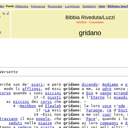
ice
|
Parole
:
Alfabetica
-
Frequenza
-
Rovesciate
-
Lunghezza
-
Statistiche
|
Aiuto
|
Biblioteca Intra
[
«
»
]
a
Bibbia Riveduta/Luzzi
IntraText - Concordanze
gridano
o
Versetto
erché son de' 
pigri
; e però 
gridano
dicendo
: 
Andiamo
 a 
o
  modo li 
affliggi
, ed essi 
gridano
 a me, io 
udrò
 senza 
corvo
 quando i suoi 
piccini
gridano
 a 
Dio
 e 
vanno
errand
               17 ~I 
giusti
gridano
 e l'
Eterno
 li 
esaudi
   ai 
piccini
 dei 
corvi
 che 
gridano
. ~

      4 ~
Heshbon
 ed 
Elealeh
gridano
; la loro 
voce
 s'
ode
                17 ~
Là
 essi 
gridano
: `
Faraone
, 
re
 d'
Egit
               14 ~Essi non 
gridano
 a me col 
cuor
 loro, 
traviano
 il mio 
popolo
, che 
gridano
: `
Pace
', quando i lo
    
seduti
 nelle 
piazze
 che 
gridano
 ai loro 
compagni
 e 
d
tanno a 
sedere
 in 
piazza
, e 
gridano
 gli uni agli altri: 