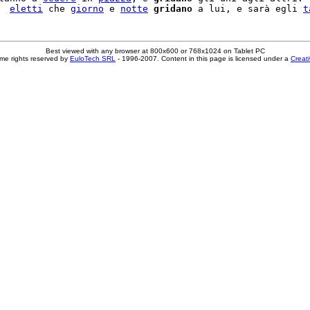
  
eletti
 che 
giorno
 e 
notte
gridano
 a lui, e sarà egli 
t
Best viewed with any browser at 800x600 or 768x1024 on Tablet PC
me rights reserved by
EuloTech SRL
- 1996-2007. Content in this page is licensed under a
Creat