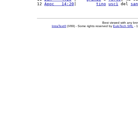
12 
Apoc   14:20
|        
tino
uscì
 del 
san
Best viewed with any br
IntraText®
(V89) - Some rights reserved by
EuloTech SRL
- 1