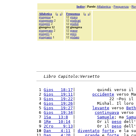
Indice
|
Parole
:
Alfabetica
-
Frequenza
-
Ro
Alfabetica
[
«
»
]
Frequenza
[
«
»
]
giungesse
4
12
girava
giungessero
2
12
giudicati
giungesti
2
12
giudizî
giungeva 12
12 giungeva
giungevano
2
12
grasse
giungevi
1
12
greco
giungiamo
1
12
gridano
Libro Capitolo:Versetto
 1 
Gios   18:17
|         quindi verso il 
 2 
Gios   19:11
|       
occidente
 verso Ma
 3 
Gios   19:22
|              22 ~Poi il 
 4 
Gios   19:26
|         Mishal. Il loro 
 5 
Gios   19:27
|       
levante
 verso 
Beth
 6 
Gios   19:34
|        
continuava
 verso 
 7 
1Sa   13:8
  |         
Samuele
; ma 
Samu
 8 
1Re   10:14
 |         Or il 
peso
 dell'
 9 
2Cro    9:13
|         Or il 
peso
 dell'
10
Dan    4:11
 | 
diventato
forte
, e la su
11 
Dan    4:20
 |    
grande
 e 
forte
, la cu