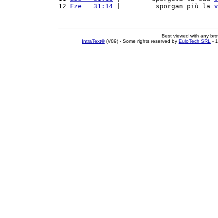
12 
Eze   31:14
 |         sporgan più la 
v
Best viewed with any br
IntraText®
(V89) - Some rights reserved by
EuloTech SRL
- 1