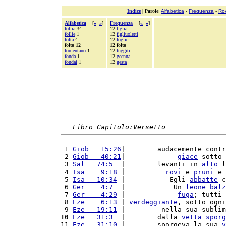
Indice
|
Parole
:
Alfabetica
-
Frequenza
-
Ro
Alfabetica
[
«
»
]
Frequenza
[
«
»
]
follia
34
12
figlia
follie
1
12
figliuoletti
folta
4
12
foglie
folto 12
12 folto
fomentano
1
12
fuggiti
fonda
1
12
geenna
fondai
1
12
gesta
Libro Capitolo:Versetto
 1 
Giob   15:26
|        audacemente contr
 2 
Giob   40:21
|             
giace
 sotto 
 3 
Sal   74:5
  |        levanti in 
alto
 l
 4 
Isa    9:18
 |          
rovi
 e 
pruni
 e 
 5 
Isa   10:34
 |           Egli 
abbatte
 c
 6 
Ger    4:7
  |            Un 
leone
balz
 7 
Ger    4:29
 |             
fuga
; tutti 
 8 
Eze    6:13
 | 
verdeggiante
, sotto ogni
 9 
Eze   19:11
 |         nella sua sublim
10
Eze   31:3
  |        dalla 
vetta
sporg
11 
Eze   31:10
 |        sporgeva la sua 
v