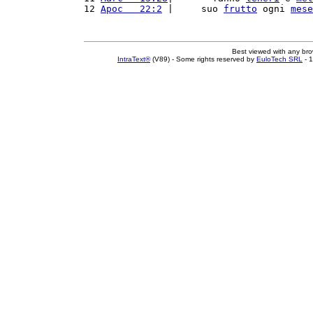
12 
Apoc   22:2
 |     suo 
frutto
 ogni 
mese
Best viewed with any br
IntraText®
(V89) - Some rights reserved by
EuloTech SRL
- 1