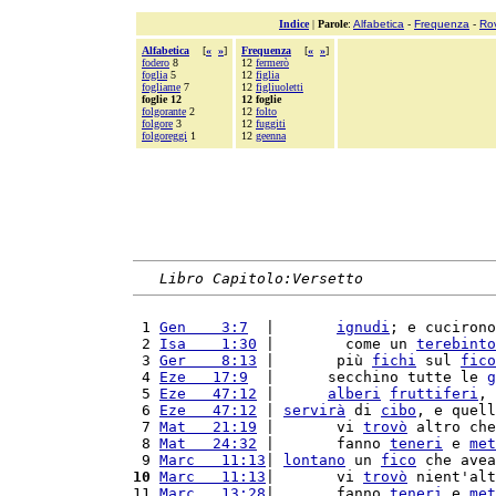
Indice
|
Parole
:
Alfabetica
-
Frequenza
-
Ro
Alfabetica
[
«
»
]
Frequenza
[
«
»
]
fodero
8
12
fermerò
foglia
5
12
figlia
fogliame
7
12
figliuoletti
foglie 12
12 foglie
folgorante
2
12
folto
folgore
3
12
fuggiti
folgoreggi
1
12
geenna
Libro Capitolo:Versetto
 1 
Gen    3:7
  |       
ignudi
; e cucirono
 2 
Isa    1:30
 |        come un 
terebinto
 3 
Ger    8:13
 |       più 
fichi
 sul 
fico
 4 
Eze   17:9
  |      secchino tutte le 
g
 5 
Eze   47:12
 |      
alberi
fruttiferi
, 
 6 
Eze   47:12
 | 
servirà
 di 
cibo
, e quell
 7 
Mat   21:19
 |       vi 
trovò
 altro che
 8 
Mat   24:32
 |       fanno 
teneri
 e 
met
 9 
Marc   11:13
| 
lontano
 un 
fico
 che avea
10
Marc   11:13
|       vi 
trovò
 nient'alt
11 
Marc   13:28
|       fanno 
teneri
 e 
met