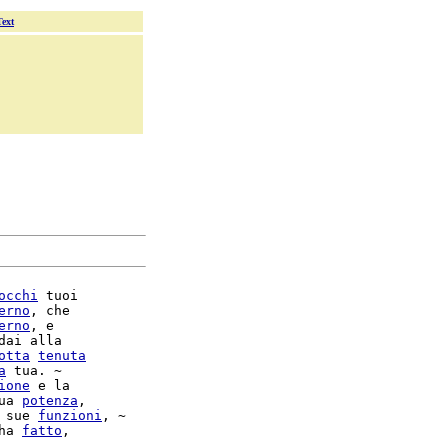
Text
occhi
 tuoi

erno
, che

erno
, e

dai alla

otta
tenuta
a
 tua. ~

ione
 e la

ua 
potenza
,

 sue 
funzioni
ha 
fatto
,
