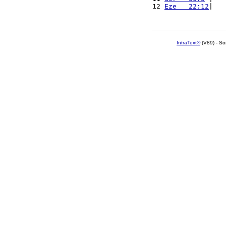
12 
Eze   22:12
|   
IntraText®
(V89) - So