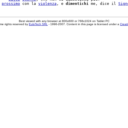
 
prossimo
 con la 
violenza
, e 
dimentichi
 me, dice il 
Sign
Best viewed with any browser at 800x600 or 768x1024 on Tablet PC
me rights reserved by
EuloTech SRL
- 1996-2007. Content in this page is licensed under a
Creat