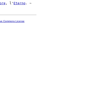
ore
, l'
Eterno
ive Commons License