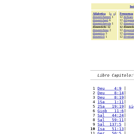
Ind
Alfabetica
[
«
»
]
Frequenza
dimenticheresti
1
12
dichiaro
dimenticherò
6
12
diligent
dimentichevole
1
12
dimensi
dimentichi 12
12 dimenti
dimentichino
2
12
disposiz
dimentico
5
12
disprezz
dimenticò
1
12
diventar
Libro Capitolo:
 1 
Deu    4:9
 |   
 2 
Deu    8:14
|   
 3 
Deu    8:19
|   
 4 
1Sa    1:11
|   
 5 
2Sa   19:19
| 
si
 6 
Giob   11:6
|   
 7 
Sal   44:24
|   
 8 
Sal   59:11
|   
 9 
Sal  137:5
 |   
10
Isa   51:13
|   
11 
Ger   50:5
 |   