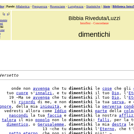
ice
|
Parole
:
Alfabetica
-
Frequenza
-
Rovesciate
-
Lunghezza
-
Statistiche
|
Aiuto
|
Biblioteca Intra
[
«
»
]
Bibbia Riveduta/Luzzi
emente
IntraText - Concordanze
oni
chi
ione
dimentichi
o
e
Versetto
     onde non 
avvenga
 che tu 
dimentichi
 le 
cose
 che gli 
   tuo 
cuore
 s'
innalzi
, e tu 
dimentichi
 il tuo 
Dio
, l'
Et
    19 ~Ma se 
avvenga
 che tu 
dimentichi
 il tuo 
Dio
, l'
Et
     ti 
ricordi
 di me, e non 
dimentichi
 la tua 
serva
, e 
gnore
, della mia 
iniquità
, e 
dimentichi
 la 
perversa
cond
  vedresti allora come 
Iddio
dimentichi
parte
 della 
colp
    
nascondi
 la tua 
faccia
 e 
dimentichi
 la nostra 
affliz
 
talora
 il mio 
popolo
 non lo 
dimentichi
: 
falli
, per la t
   
dimentico
, o 
Gerusalemme
, 
dimentichi
 la mia 
destra
 le
                  13 ~che tu 
dimentichi
 l'
Eterno
, che t'
    
patto
eterno
, che non si 
dimentichi
 più!' ~
