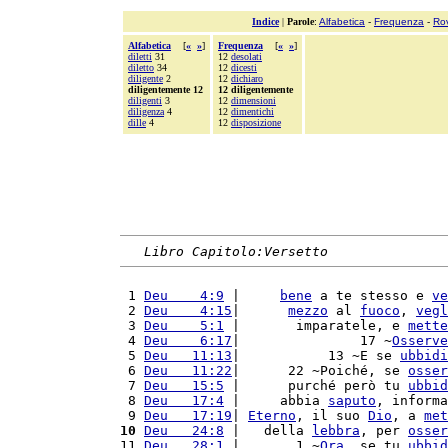
Indice
|
Parole
:
Alfabetica
-
Frequenza
-
Ro
Alfabetica
[
«
»
]
Frequenza
[
«
»
]
diletti
31
12
desolati
diletto
34
12
dicesti
diligente
2
12
dichiaro
diligentemente 12
12 diligentemente
diligenti
3
12
dimensioni
diligenza
4
12
dimentichi
dille
4
12
disposizione
Libro Capitolo:Versetto
 1 
Deu    4:9
 |     
bene
 a te stesso e 
ve
 2 
Deu    4:15
|      
mezzo
 al 
fuoco
, 
vegl
 3 
Deu    5:1
 |       imparatele, e 
mette
 4 
Deu    6:17
|               17 ~
Osserve
 5 
Deu   11:13
|           13 ~E se 
ubbidi
 6 
Deu   11:22
|      22 ~Poiché, se 
osser
 7 
Deu   15:5
 |      purché però tu 
ubbid
 8 
Deu   17:4
 |     abbia 
saputo
, informa
 9 
Deu   17:19
| 
Eterno
, il suo 
Dio
, a 
met
10
Deu   24:8
 |   della 
lebbra
, per 
osser
11 
Deu   28:1
 |       1 ~
Ora
, se tu 
ubbid