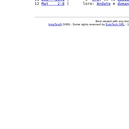
12 
Mat    2:8
 |      loro: 
Andate
 e 
doman
Best viewed with any br
IntraText®
(V89) - Some rights reserved by
EuloTech SRL
- 1