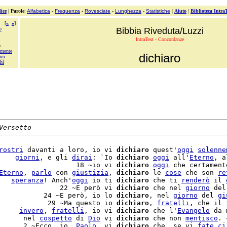
ice
|
Parole
:
Alfabetica
-
Frequenza
-
Rovesciate
-
Lunghezza
-
Statistiche
|
Aiuto
|
Biblioteca Intra
[
«
»
]
o
Bibbia Riveduta/Luzzi
IntraText - Concordanze
o
emente
dichiaro
oni
hi
Versetto
rostri
 davanti a loro, io vi 
dichiaro
 quest'
oggi
solenne
    
giorni
, e gli 
dirai
: `Io 
dichiaro
oggi
 all'
Eterno
, a
                   18 ~io vi 
dichiaro
oggi
 che certament
Eterno
, 
parlo
 con 
giustizia
, 
dichiaro
 le 
cose
 che son 
re
   
speranza
! Anch'
oggi
 io ti 
dichiaro
 che ti 
renderò
 il 
               22 ~E però vi 
dichiaro
 che nel 
giorno
 del
           24 ~E però, io lo 
dichiaro
, nel 
giorno
 del 
gi
            29 ~Ma questo io 
dichiaro
, 
fratelli
, che il 
     
invero
, 
fratelli
, io vi 
dichiaro
 che l'
Evangelo
 da 
      nel 
cospetto
 di 
Dio
 vi 
dichiaro
 che non 
mentisco
. ~
      2 ~Ecco, io, 
Paolo
, vi 
dichiaro
 che, se vi 
fate
ci