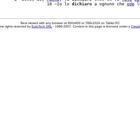
                   18 ~Io lo 
dichiaro
 a ognuno che 
ode
 l
Best viewed with any browser at 800x600 or 768x1024 on Tablet PC
me rights reserved by
EuloTech SRL
- 1996-2007. Content in this page is licensed under a
Creat