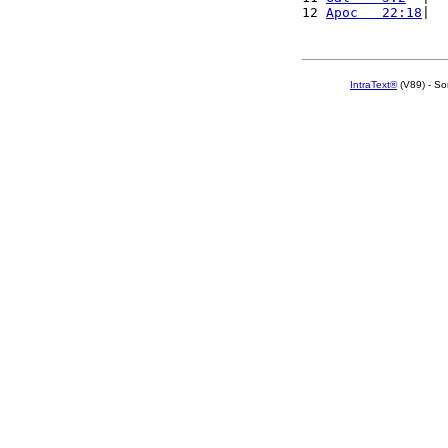
12 
Apoc   22:18
|  
IntraText®
(V89) - So