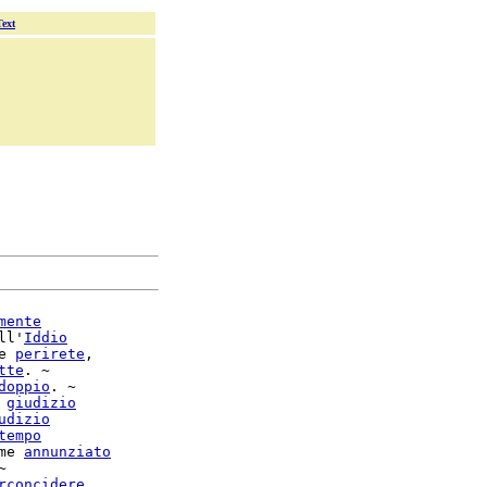
Text
mente
ll'
Iddio
e 
perirete
,

tte
. ~

doppio
. ~

 
giudizio
udizio
tempo
me 
annunziato


rconcidere
,
