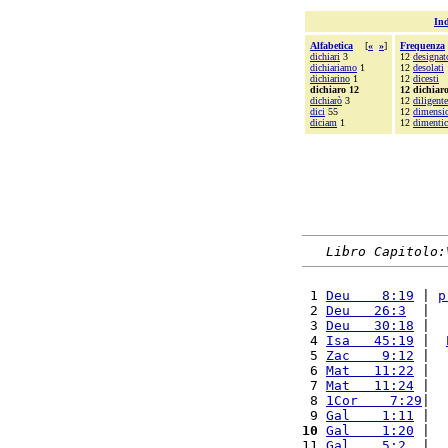
Ind
Alfabetica
[
«
»
]
Frequenza
dichiari
3
12
designat
dichiariamo
1
12
desolati
dichiarino
1
12
dicesti
dichiaro 12
12 dichiar
dichiarò
3
12
diligent
dici
55
12
dimensi
diciam
1
12
dimentic
Libro Capitolo:
 1 
Deu    8:19
 | 
p
 2 
Deu   26:3
  |  
 3 
Deu   30:18
 |  
 4 
Isa   45:19
 |  
 5 
Zac    9:12
 |  
 6 
Mat   11:22
 |  
 7 
Mat   11:24
 |  
 8 
1Cor    7:29
|  
 9 
Gal    1:11
 |  
10
Gal    1:20
 |  
11 
Gal    5:2
  |  