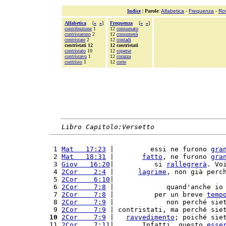
Indice
|
Parole
:
Alfabetica
-
Frequenza
-
Ro
Alfabetica
[
«
»
]
Frequenza
[
«
»
]
contribuzione
1
12
consumato
contristarono
2
12
consumerà
contristate
2
12
contadi
contristati 12
12 contristati
contristato
10
12
coperse
contristavo
1
12
corazza
contristo
1
12
corte
Libro Capitolo:Versetto
 1 
Mat   17:23
 |         essi ne furono 
gra
 2 
Mat   18:31
 |       
fatto
, ne furono 
gra
 3 
Giov   16:20
|          si 
rallegrerà
. Vo
 4 
2Cor    2:4
 |      
lagrime
, non già perc
 5 
2Cor    6:10
|                           
 6 
2Cor    7:8
 |             quand'anche io
 7 
2Cor    7:8
 |          per un breve 
temp
 8 
2Cor    7:9
 |             non perché sie
 9 
2Cor    7:9
 | contristati, ma perché sie
10
2Cor    7:9
 |   
ravvedimento
; poiché sie
11 
2Cor    7:11
|       Infatti, questo 
esse