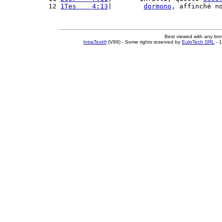
12 
1Tes    4:13
|        
dormono
, affinché n
Best viewed with any br
IntraText®
(V89) - Some rights reserved by
EuloTech SRL
- 1